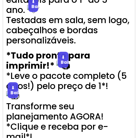
⬇
Baixar
ano.
Testadas em sala, sem logo,
cabeçalhos e bordas
personalizáveis.
*Tudo pronto para
⬇
Baixar
imprimir!*
*Leve o pacote completo (5
anos!) pelo preço de 1*!
⬇
Baixar
Transforme seu
planejamento AGORA!
*Clique e receba por e-
mail*!