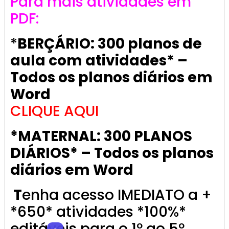
Para mais atividades em
PDF:
*
BERÇÁRIO: 300 planos de
aula com atividades* –
Todos os planos diários em
Word
CLIQUE AQUI
*MATERNAL: 300 PLANOS
DIÁRIOS* – Todos os planos
diários em Word
T
enha acesso IMEDIATO a +
*650* atividades *100%*
editáveis para o 1º ao 5º