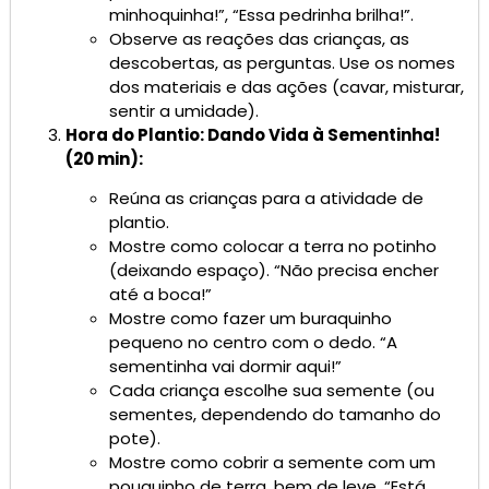
minhoquinha!”, “Essa pedrinha brilha!”.
Observe as reações das crianças, as
descobertas, as perguntas. Use os nomes
dos materiais e das ações (cavar, misturar,
sentir a umidade).
Hora do Plantio: Dando Vida à Sementinha!
(20 min):
Reúna as crianças para a atividade de
plantio.
Mostre como colocar a terra no potinho
(deixando espaço). “Não precisa encher
até a boca!”
Mostre como fazer um buraquinho
pequeno no centro com o dedo. “A
sementinha vai dormir aqui!”
Cada criança escolhe sua semente (ou
sementes, dependendo do tamanho do
pote).
Mostre como cobrir a semente com um
pouquinho de terra, bem de leve. “Está