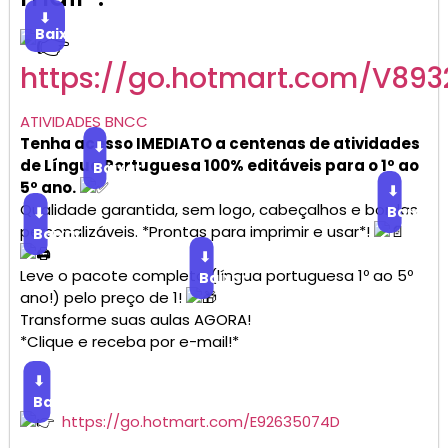
⬇
Baixar
https://go.hotmart.com/V893
ATIVIDADES BNCC
Tenha acesso IMEDIATO a centenas de atividades
⬇
de Língua Portuguesa 100% editáveis para o 1º ao
Baixar
5º ano.
⬇
Qualidade garantida, sem logo, cabeçalhos e bordas
Baixar
⬇
personalizáveis. *Prontas para imprimir e usar*!
Baixar
⬇
Leve o pacote completo (língua portuguesa 1º ao 5º
Baixar
ano!) pelo preço de 1!
Transforme suas aulas AGORA!
*Clique e receba por e-mail!*
⬇
Baixar
https://go.hotmart.com/E92635074D