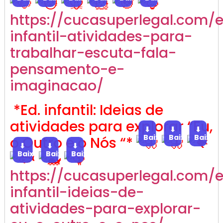
https://cucasuperlegal.com/
infantil-atividades-para-
trabalhar-escuta-fala-
pensamento-e-
imaginacao/
*Ed. infantil: Ideias de
atividades para explorar “Eu,
⬇
⬇
⬇
Baixar
Baixar
Baixar
o Outro e o Nós “*
⬇
⬇
⬇
Baixar
Baixar
Baixar
https://cucasuperlegal.com/
infantil-ideias-de-
atividades-para-explorar-