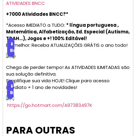
ATIVIDADES BNCC
+7000 Atividades BNCC?*
*Acesso IMEDIATO a TUDO:
* língua portuguesa ,
Matemática, Alfabetização, Ed. Especial (Autismo,
TDAH…), Jogos e +! 100% Editável!
⬇
E o melhor: Receba ATUALIZAÇÕES GRÁTIS o ano todo!
Baixar
Chega de perder tempo! As ATIVIDADES ILIMITADAS são
sua solução definitiva.
Simplifique sua vida HOJE! Clique para acesso
⬇
imediato + 1 ano de novidades!
Baixar
https://go.hotmart.com/A97383497K
PARA OUTRAS