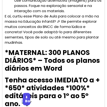
Use comunicação alternativa (imagens) para os
passos. Foque na exploração sensorial e na
interação com os materiais.
E aí, curtiu esse Plano de Aula para colocar a mão na
massa na Educação Infantil? 🎉 Ele permite explorar
muitos conceitos da BNCC de forma lúdica e
concreta! Você pode adaptá-lo para diferentes
sementes, tipos de solo ou até mesmo para plantar
mudinhas.
*MATERNAL: 300 PLANOS
DIÁRIOS* – Todos os planos
diários em Word
Tenha acesso IMEDIATO a +
*650* atividades *100%*
editáveis para o 1º ao 5º
⬇
Baixar
ano.