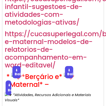
infantil-sugestoes-de-
atividades-com-
metodologias-ativas/
https://cucasuperlegal.com/b
e-maternal-modelos-de-
relatorios-de-
acompanhamento-em-
word-editavel/
⬇
⬇
Baixar
Baixar
*
*Berçário e*
*Maternal* –
⬇
Baixar
*Atividades, Recursos Adicionais e Materiais
Visuais*