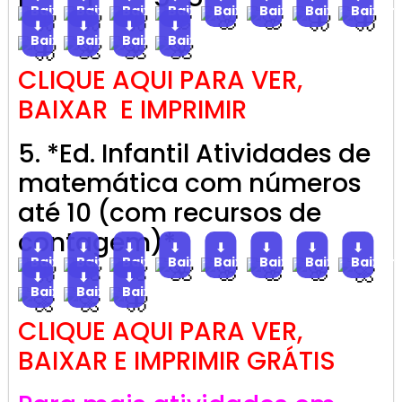
Baixar
Baixar
Baixar
Baixar
Baixar
Baixar
Baixar
Baixar
⬇
⬇
⬇
⬇
Baixar
Baixar
Baixar
Baixar
CLIQUE AQUI PARA VER,
BAIXAR E IMPRIMIR
5. *Ed. Infantil Atividades de
matemática com números
até 10 (com recursos de
contagem)*
⬇
⬇
⬇
⬇
⬇
⬇
⬇
⬇
Baixar
Baixar
Baixar
Baixar
Baixar
Baixar
Baixar
Baixar
⬇
⬇
⬇
Baixar
Baixar
Baixar
CLIQUE AQUI PARA VER,
BAIXAR E IMPRIMIR GRÁTIS