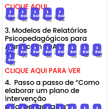
CLIQUE AQUI
⬇
⬇
⬇
⬇
⬇
Baixar
Baixar
Baixar
Baixar
Baixar
3. Modelos de Relatórios
Psicopedagógicos para
Aluno com TDAH*
⬇
⬇
⬇
⬇
⬇
⬇
⬇
⬇
Baixar
Baixar
Baixar
Baixar
Baixar
Baixar
Baixar
Baixar
⬇
Baixar
CLIQUE AQUI PARA VER
4. Passo a passo de “Como
elaborar um plano de
intervenção
psicopedagógica”*
⬇
⬇
⬇
⬇
⬇
⬇
⬇
⬇