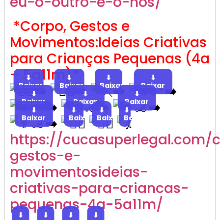
eu-o-outro-e-o-nos/
*Corpo, Gestos e
Movimentos:Ideias Criativas
para Crianças Pequenas (4a
– 5a11m)*
⬇
⬇
⬇
⬇
Baixar
Baixar
Baixar
Baixar
⬇
⬇
⬇
Baixar
Baixar
Baixar
⬇
⬇
⬇
⬇
Baixar
Baixar
Baixar
Baixar
https://cucasuperlegal.com/
gestos-e-
movimentosideias-
criativas-para-criancas-
pequenas-4a-5a11m/
⬇
⬇
⬇
⬇