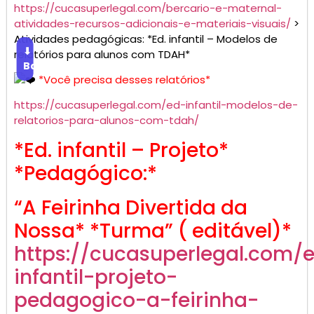
https://cucasuperlegal.com/bercario-e-maternal-
atividades-recursos-adicionais-e-materiais-visuais/
>
Atividades pedagógicas: *Ed. infantil – Modelos de
⬇
relatórios para alunos com TDAH*
Baixar
*Você precisa desses relatórios*
https://cucasuperlegal.com/ed-infantil-modelos-de-
relatorios-para-alunos-com-tdah/
*Ed. infantil – Projeto*
*Pedagógico:*
“A Feirinha Divertida da
Nossa* *Turma” ( editável)*
https://cucasuperlegal.com/
infantil-projeto-
pedagogico-a-feirinha-