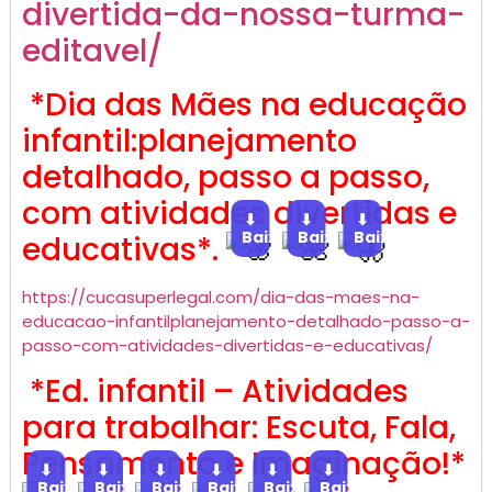
divertida-da-nossa-turma-
editavel/
*Dia das Mães na educação
infantil:planejamento
detalhado, passo a passo,
com atividades divertidas e
⬇
⬇
⬇
Baixar
Baixar
Baixar
educativas*.
https://cucasuperlegal.com/dia-das-maes-na-
educacao-infantilplanejamento-detalhado-passo-a-
passo-com-atividades-divertidas-e-educativas/
*Ed. infantil – Atividades
para trabalhar: Escuta, Fala,
Pensamento e Imaginação!*
⬇
⬇
⬇
⬇
⬇
⬇
Baixar
Baixar
Baixar
Baixar
Baixar
Baixar