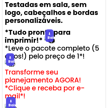
Testadas em sala, sem
logo, cabeçalhos e bordas
personalizáveis.
*Tudo pronto para
⬇
Baixar
imprimir!*
*Leve o pacote completo (5
anos!) pelo preço de 1*!
⬇
Baixar
Transforme seu
planejamento AGORA!
*Clique e receba por e-
mail*!
⬇
Baixar