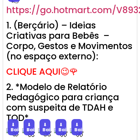
https://go.hotmart.com/V893
1. (Berçário) – Ideias
Criativas para Bebês –
Corpo, Gestos e Movimentos
(no espaço externo):
CLIQUE AQUI😉🌹
2. *Modelo de Relatório
Pedagógico para criança
com suspeita de TDAH e
TOD*
⬇
⬇
⬇
⬇
⬇
Baixar
Baixar
Baixar
Baixar
Baixar