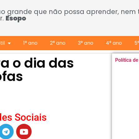
ão grande que não possa aprender, nem
r.
Esopo
il
1° ano
2° ano
3° ano
4° ano
5
a o dia das
Política d
ofas
es Sociais