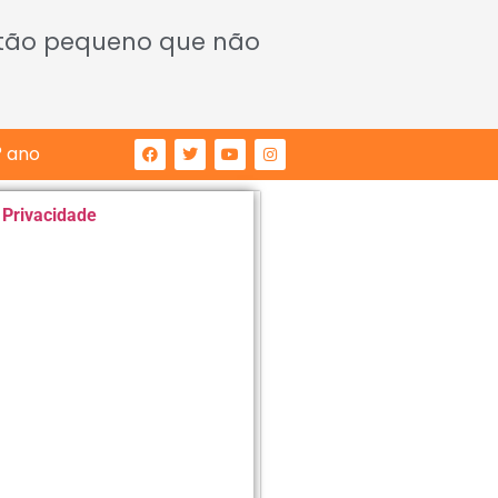
 tão pequeno que não
° ano
e Privacidade