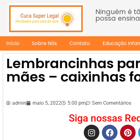
Ninguém é t
possa ensina
Início
Sobre Nós
Contato
Educação Infant
Lembrancinhas par
mães – caixinhas f
admin
maio 5, 2022
5:00 pm
Sem Comentários
Siga nossas Red