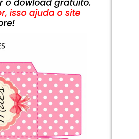
r o dowload gratuito.
, isso ajuda o site
pre!