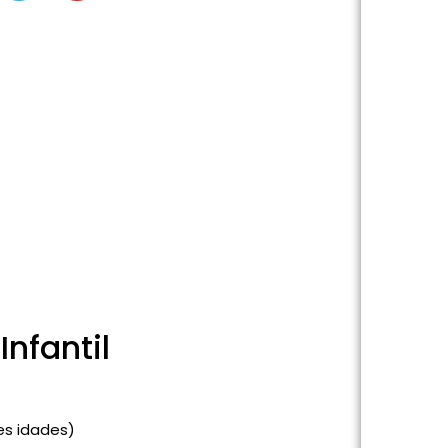
nfantil
es idades)