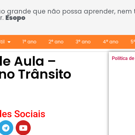
ão grande que não possa aprender, nem
r.
Esopo
il
1° ano
2° ano
3° ano
4° ano
5
 de Aula –
Política d
no Trânsito
es Sociais