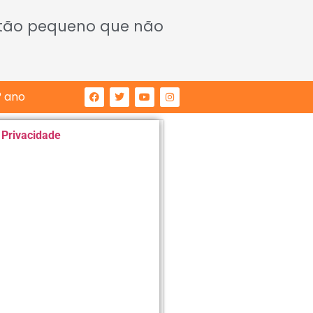
 tão pequeno que não
° ano
e Privacidade