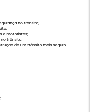
egurança no trânsito;
ito;
as e motoristas;
 no trânsito;
nstrução de um trânsito mais seguro.
;