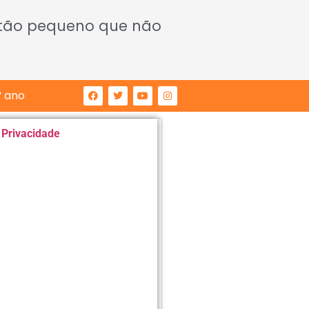
 tão pequeno que não
° ano
e Privacidade