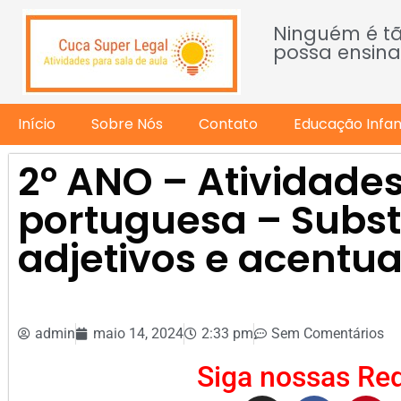
Ninguém é t
possa ensina
Início
Sobre Nós
Contato
Educação Infant
2º ANO – Atividades
portuguesa – Subst
adjetivos e acentu
admin
maio 14, 2024
2:33 pm
Sem Comentários
Siga nossas Red