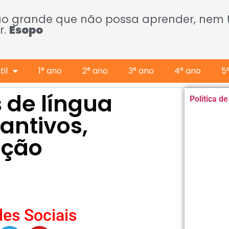
ão grande que não possa aprender, nem
r.
Esopo
il
1° ano
2° ano
3° ano
4° ano
5
 de língua
Política d
antivos,
ação
es Sociais