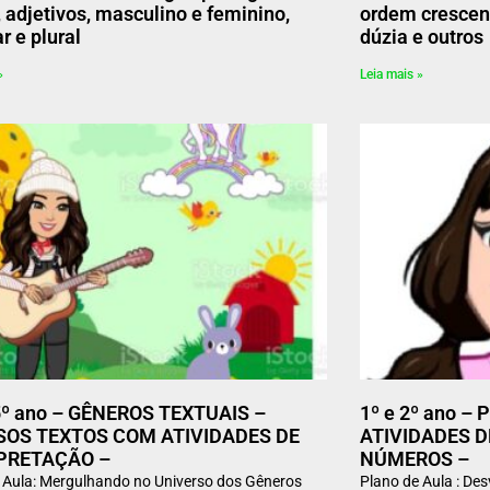
, adjetivos, masculino e feminino,
ordem crescent
r e plural
dúzia e outros
»
Leia mais »
5º ano – GÊNEROS TEXTUAIS –
1º e 2º ano –
SOS TEXTOS COM ATIVIDADES DE
ATIVIDADES D
PRETAÇÃO –
NÚMEROS –
 Aula: Mergulhando no Universo dos Gêneros
Plano de Aula : De