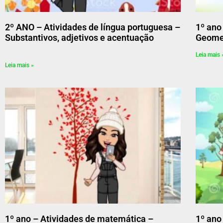
2º ANO – Atividades de língua portuguesa –
1º ano
Substantivos, adjetivos e acentuação
Geome
Leia mais 
Leia mais »
1º ano – Atividades de matemática –
1º ano