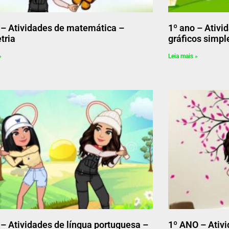
 – Atividades de matemática –
1º ano – Ativi
tria
gráficos simpl
»
Leia mais »
 – Atividades de língua portuguesa –
1º ANO – Ativ