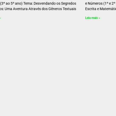
 (3º ao 5º ano) Tema: Desvendando os Segredos
e Números (1º e 2º
os: Uma Aventura Através dos Gêneros Textuais
Escrita e Matemát
»
Leia mais »