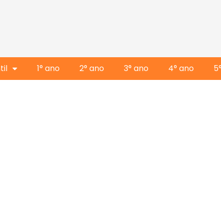
il
1° ano
2° ano
3° ano
4° ano
5