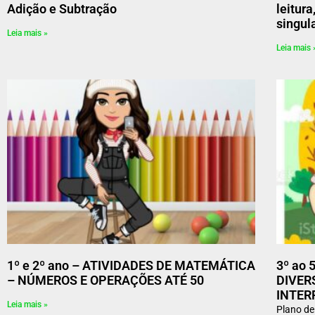
Adição e Subtração
leitura
singula
Leia mais »
Leia mais 
1º e 2º ano – ATIVIDADES DE MATEMÁTICA
3º ao 
– NÚMEROS E OPERAÇÕES ATÉ 50
DIVER
INTER
Leia mais »
Plano de