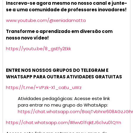
Inscreva-se agora mesmo no nosso canal e junte-
se a uma comunidade de professores inovadores!
www.youtube.com/@xeniadamatta
Transforme o aprendizado em diversão com
nosso novo vídeo!
https://youtu.be/8_gsEfy2Ekk
ENTRE NOS NOSSOS GRUPOS DO TELEGRAM E
WHATSAPP PARA OUTRAS ATIVIDADES GRATUITAS
https://t.me/+VPzk-X1_caEu_uWz
Atividades pedagógicas: Acesse este link
para entrar no meu grupo do WhatsApp:
https://chat.whatsapp.com/BaqTvbhrxr608AGzJGh
https://chat.whatsapp.com/IRlwvD1fqkEJ6c1vu01QYn