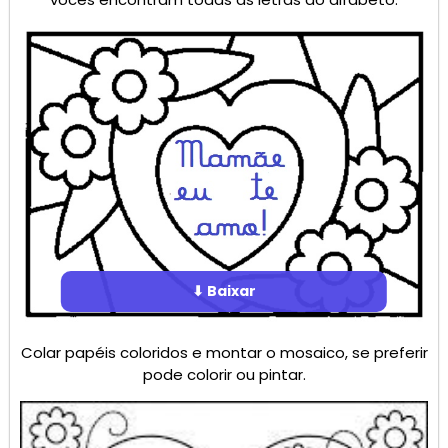
⬇ Baixar
Colar papéis coloridos e montar o mosaico, se preferir
pode colorir ou pintar.