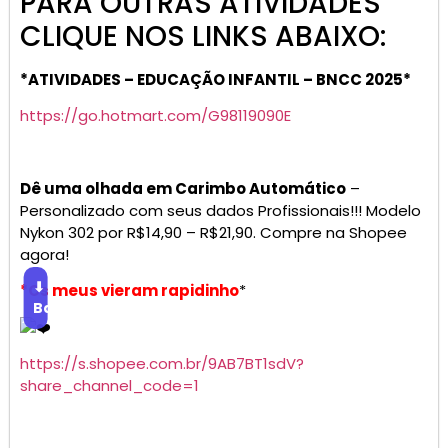
PARA OUTRAS ATIVIDADES
CLIQUE NOS LINKS ABAIXO:
*ATIVIDADES – EDUCAÇÃO INFANTIL – BNCC 2025*
https://go.hotmart.com/G98119090E
Dê uma olhada em Carimbo Automático
–
Personalizado com seus dados Profissionais!!! Modelo
Nykon 302 por R$14,90 – R$21,90. Compre na Shopee
agora!
⬇
*Os meus vieram rapidinho
*
Baixar
https://s.shopee.com.br/9AB7BT1sdV?
share_channel_code=1