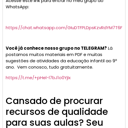
Acesse este link para entrar no meu grupo do
WhatsApp:
https://chat.whatsapp.com/GIuDTFPLDpsKzvRdYM7T6F
Você já conhece nosso grupo no TELEGRAM?
Lá
postamos muitos materiais em PDF e muitas
sugestões de atividades da educação infantil ao 9º
ano. Vem conosco, tudo gratuitamente.
https://t.me/+pHel-l7bJ1o0YjIx
Cansado de procurar
recursos de qualidade
para suas aulas? Seu