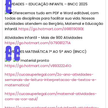
⬇
ATIVIDADES – EDUCAÇÃO INFANTIL – BNCC 2025
Baixar
Oferecemos tudo em PDF e Word editável, com
todas as disciplinas para facilitar sua vida. Nossas
atividades atendem ao Berçário, Maternal e Educação
Infantil.
https://go.hotmart.com/G98119090E
Atividades Infantil – Mais de 900 Atividades
https://go.hotmart.com/G79081271A
⬇
⬇
ATIVIDADES MATEMÁTICA 1° AO 5° ANO (BNCC)
Baixar
Baixar
material pronto
https://go.hotmart.com/V89322241O
https://cucasuperlegal.com/2o-ano-atividades-
semanais-de-leitura-interpretacao-de-textos-e-
matematica/
https://cucasuperlegal.com/maternal-atividades-
com-as-cor-azul/
https://cucasuperlegal.com/ed-infantil-atividades-