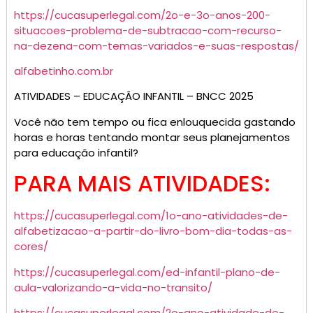
https://cucasuperlegal.com/2o-e-3o-anos-200-
situacoes-problema-de-subtracao-com-recurso-
na-dezena-com-temas-variados-e-suas-respostas/
alfabetinho.com.br
ATIVIDADES – EDUCAÇÃO INFANTIL – BNCC 2025
Você não tem tempo ou fica enlouquecida gastando
horas e horas tentando montar seus planejamentos
para educação infantil?
PARA MAIS ATIVIDADES:
https://cucasuperlegal.com/1o-ano-atividades-de-
alfabetizacao-a-partir-do-livro-bom-dia-todas-as-
cores/
https://cucasuperlegal.com/ed-infantil-plano-de-
aula-valorizando-a-vida-no-transito/
https://cucasuperlegal.com/2o-ano-atividade-de-