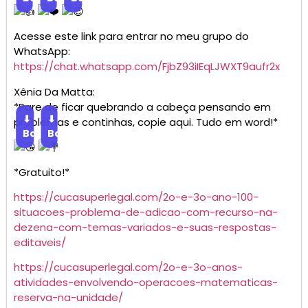
Acesse este link para entrar no meu grupo do
WhatsApp:
https://chat.whatsapp.com/FjbZ93iIEqLJWXT9aufr2x
Xênia Da Matta:
*Pare de ficar quebrando a cabeça pensando em
⬇
⬇
problemas e continhas, copie aqui. Tudo em word!*
Baixar
Baixar
*Gratuito!*
https://cucasuperlegal.com/2o-e-3o-ano-100-
situacoes-problema-de-adicao-com-recurso-na-
dezena-com-temas-variados-e-suas-respostas-
editaveis/
https://cucasuperlegal.com/2o-e-3o-anos-
atividades-envolvendo-operacoes-matematicas-
reserva-na-unidade/