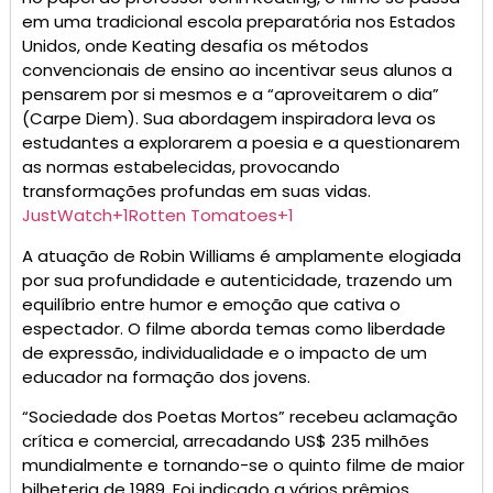
em uma tradicional escola preparatória nos Estados
Unidos, onde Keating desafia os métodos
convencionais de ensino ao incentivar seus alunos a
pensarem por si mesmos e a “aproveitarem o dia”
(Carpe Diem).
Sua abordagem inspiradora leva os
estudantes a explorarem a poesia e a questionarem
as normas estabelecidas, provocando
transformações profundas em suas vidas.
JustWatch
+1
Rotten Tomatoes
+1
A atuação de Robin Williams é amplamente elogiada
por sua profundidade e autenticidade, trazendo um
equilíbrio entre humor e emoção que cativa o
espectador.
O filme aborda temas como liberdade
de expressão, individualidade e o impacto de um
educador na formação dos jovens.
“Sociedade dos Poetas Mortos” recebeu aclamação
crítica e comercial, arrecadando US$ 235 milhões
mundialmente e tornando-se o quinto filme de maior
bilheteria de 1989.
Foi indicado a vários prêmios,