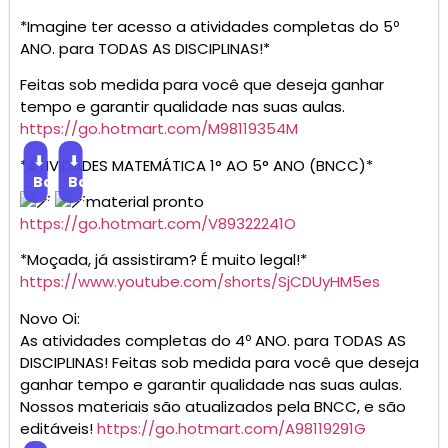
*Imagine ter acesso a atividades completas do 5º
ANO. para TODAS AS DISCIPLINAS!*
Feitas sob medida para você que deseja ganhar
tempo e garantir qualidade nas suas aulas.
https://go.hotmart.com/M98119354M
⬇
⬇
*ATIVIDADES MATEMÁTICA 1° AO 5° ANO (BNCC)*
Baixar
Baixar
material pronto
https://go.hotmart.com/V89322241O
*Moçada, já assistiram? É muito legal!*
https://www.youtube.com/shorts/SjCDUyHM5es
Novo Oi:
As atividades completas do 4º ANO. para TODAS AS
DISCIPLINAS! Feitas sob medida para você que deseja
ganhar tempo e garantir qualidade nas suas aulas.
Nossos materiais são atualizados pela BNCC, e são
editáveis!
https://go.hotmart.com/A98119291G