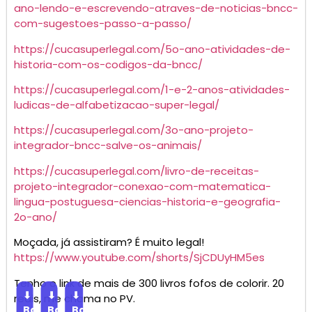
ano-lendo-e-escrevendo-atraves-de-noticias-bncc-
com-sugestoes-passo-a-passo/
https://cucasuperlegal.com/5o-ano-atividades-de-
historia-com-os-codigos-da-bncc/
https://cucasuperlegal.com/1-e-2-anos-atividades-
ludicas-de-alfabetizacao-super-legal/
https://cucasuperlegal.com/3o-ano-projeto-
integrador-bncc-salve-os-animais/
https://cucasuperlegal.com/livro-de-receitas-
projeto-integrador-conexao-com-matematica-
lingua-postuguesa-ciencias-historia-e-geografia-
2o-ano/
Moçada, já assistiram? É muito legal!
https://www.youtube.com/shorts/SjCDUyHM5es
Tenho o link de mais de 300 livros fofos de colorir. 20
⬇
⬇
⬇
reais, me chama no PV.
Baixar
Baixar
Baixar