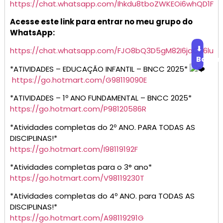
https://chat.whatsapp.com/Ihkdu8tboZWKEOi6whQD1F
Acesse este link para entrar no meu grupo do
WhatsApp:
⬇
https://chat.whatsapp.com/FJO8bQ3D5gM82I6jaC66lu
Baixar
*ATIVIDADES – EDUCAÇÃO INFANTIL – BNCC 2025*
https://go.hotmart.com/G98119090E
*ATIVIDADES – 1º ANO FUNDAMENTAL – BNCC 2025*
https://go.hotmart.com/P98120586R
*Atividades completas do 2º ANO. PARA TODAS AS
DISCIPLINAS!*
https://go.hotmart.com/I98119192F
*Atividades completas para o 3° ano*
https://go.hotmart.com/V98119230T
*Atividades completas do 4º ANO. para TODAS AS
DISCIPLINAS!*
https://go.hotmart.com/A98119291G