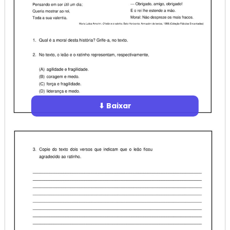
⬇ Baixar