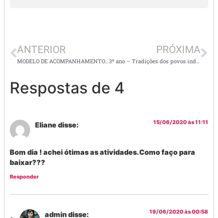
ANTERIOR
PRÓXIMA
MODELO DE ACOMPANHAMENTO DE HABILIDADES BÁSICAS – PARA ALUNOS TÍPICOS E ATÍPICOS –
3º ano – Tradições dos povos indígenas
Respostas de 4
15/06/2020 às 11:11
Eliane
disse:
Bom dia ! achei ótimas as atividades.Como faço para
baixar???
Responder
19/06/2020 às 00:58
admin
disse: