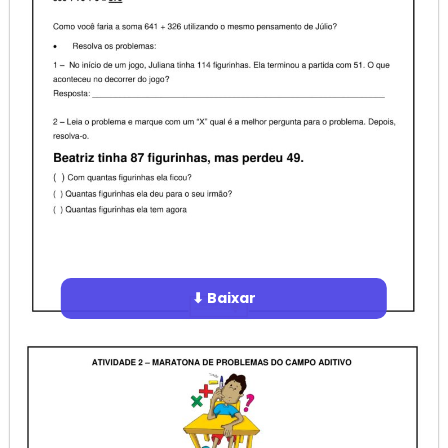
⬇ Baixar