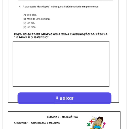
⬇ Baixar