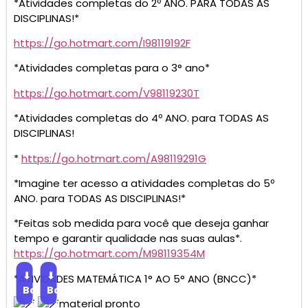
*Atividades completas do 2º ANO. PARA TODAS AS
DISCIPLINAS!*
https://go.hotmart.com/I98119192F
*Atividades completas para o 3° ano*
https://go.hotmart.com/V98119230T
*Atividades completas do 4º ANO. para TODAS AS
DISCIPLINAS!
*
https://go.hotmart.com/A98119291G
*Imagine ter acesso a atividades completas do 5º
ANO. para TODAS AS DISCIPLINAS!*
*Feitas sob medida para você que deseja ganhar
tempo e garantir qualidade nas suas aulas*.
https://go.hotmart.com/M98119354M
⬇
⬇
*ATIVIDADES MATEMÁTICA 1° AO 5° ANO (BNCC)*
Baixar
Baixar
material pronto