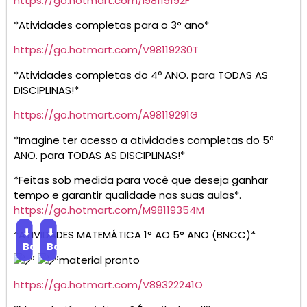
https://go.hotmart.com/I98119192F
*Atividades completas para o 3° ano*
https://go.hotmart.com/V98119230T
*Atividades completas do 4º ANO. para TODAS AS
DISCIPLINAS!*
https://go.hotmart.com/A98119291G
*Imagine ter acesso a atividades completas do 5º
ANO. para TODAS AS DISCIPLINAS!*
*Feitas sob medida para você que deseja ganhar
tempo e garantir qualidade nas suas aulas*.
https://go.hotmart.com/M98119354M
⬇
⬇
*ATIVIDADES MATEMÁTICA 1° AO 5° ANO (BNCC)*
Baixar
Baixar
material pronto
https://go.hotmart.com/V89322241O