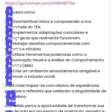
https://go.hotmart.com/O99048715A
⬇
Descubra como:
Baixar
Desmistificar mitos e compreender a rica
⬇
diversidade do TEA.
Baixar
Implementar adaptações curriculares e
⬇
pedagógicas que realmente funcionam.
Baixar
Manejar desafios comportamentais com
⬇
empatia e eficácia.
Baixar
Utilizar ferramentas poderosas como a
Comunicação Visual e a Análise do Comportamento
⬇
Aplicada (ABA).
Baixar
Criar um ambiente sensorialmente amigável e
⬇
promover a inclusão social.
Baixar
E mais! Inspire-se com relatos de experiências
positivas e reflexões que celebram a singularidade de
⬇
cada aluno.
Baixar
Não perca a oportunidade de transformar sua
sala de aula em um espaço de aceitação, respeito e