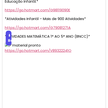
Educação Infantil.*
https://go.hotmart.com/G98119090E
*Atividades Infantil – Mais de 900 Atividades*
https://go.hotmart.com/G79081271A
⬇
*ATIVIDADES MATEMÁTICA 1° AO 5° ANO (BNCC)*
Baixar
material pronto
https://go.hotmart.com/V89322241O