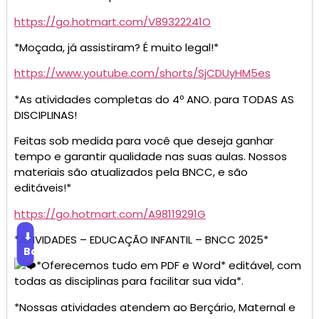
https://go.hotmart.com/V89322241O
*Moçada, já assistiram? É muito legal!*
https://www.youtube.com/shorts/SjCDUyHM5es
*As atividades completas do 4º ANO. para TODAS AS
DISCIPLINAS!
Feitas sob medida para você que deseja ganhar
tempo e garantir qualidade nas suas aulas. Nossos
materiais são atualizados pela BNCC, e são
editáveis!*
https://go.hotmart.com/A98119291G
⬇
*ATIVIDADES – EDUCAÇÃO INFANTIL – BNCC 2025*
Baixar
*Oferecemos tudo em PDF e Word* editável, com
todas as disciplinas para facilitar sua vida*.
*Nossas atividades atendem ao Berçário, Maternal e