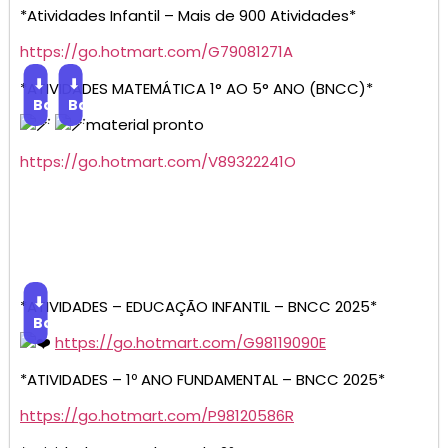
*Atividades Infantil – Mais de 900 Atividades*
https://go.hotmart.com/G79081271A
⬇
⬇
*ATIVIDADES MATEMÁTICA 1° AO 5° ANO (BNCC)*
Baixar
Baixar
material pronto
https://go.hotmart.com/V89322241O
⬇
*ATIVIDADES – EDUCAÇÃO INFANTIL – BNCC 2025*
Baixar
https://go.hotmart.com/G98119090E
*ATIVIDADES – 1º ANO FUNDAMENTAL – BNCC 2025*
https://go.hotmart.com/P98120586R