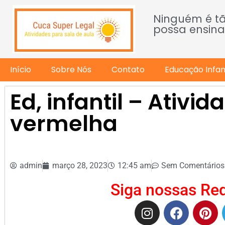
Ninguém é t
possa ensina
Início
Sobre Nós
Contato
Educação Infant
Ed, infantil – Ativid
vermelha
admin
março 28, 2023
12:45 am
Sem Comentários
Siga nossas Red