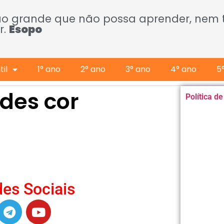
ão grande que não possa aprender, nem
r.
Esopo
il
1° ano
2° ano
3° ano
4° ano
5
ades cor
Política d
es Sociais