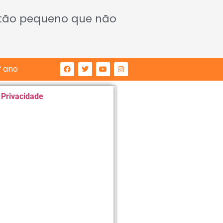
 tão pequeno que não
° ano
e Privacidade