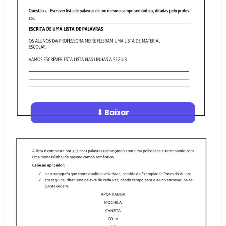
⬇ Baixar