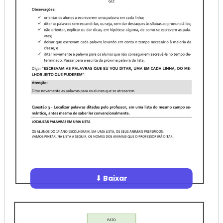
⬇ Baixar