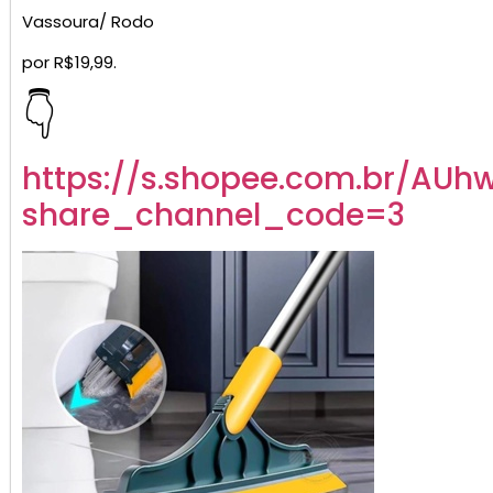
Vassoura/ Rodo
por R$19,99.
👇
https://s.shopee.com.br/AUh
share_channel_code=3