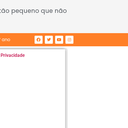
 tão pequeno que não
° ano
e Privacidade