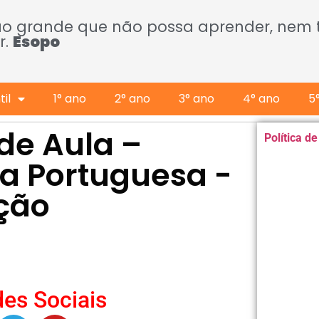
ão grande que não possa aprender, nem
r.
Esopo
il
1° ano
2° ano
3° ano
4° ano
5
 de Aula –
Política d
ua Portuguesa -
ação
es Sociais