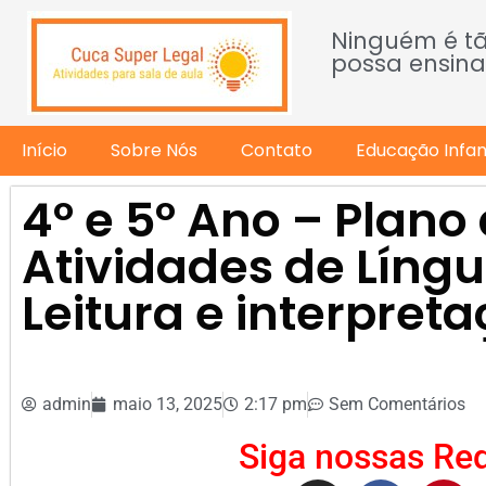
Ninguém é t
possa ensina
Início
Sobre Nós
Contato
Educação Infant
4º e 5º Ano – Plano
Atividades de Líng
Leitura e interpret
admin
maio 13, 2025
2:17 pm
Sem Comentários
Siga nossas Red