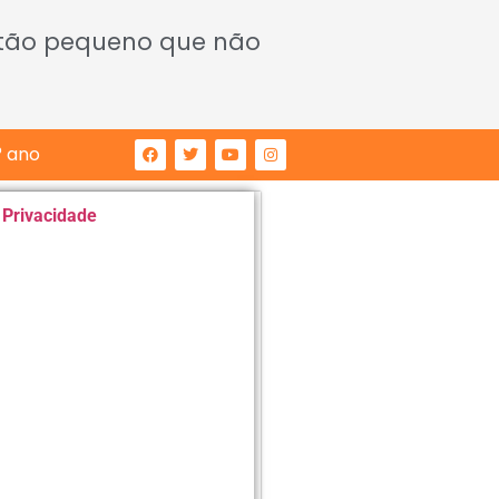
 tão pequeno que não
° ano
e Privacidade