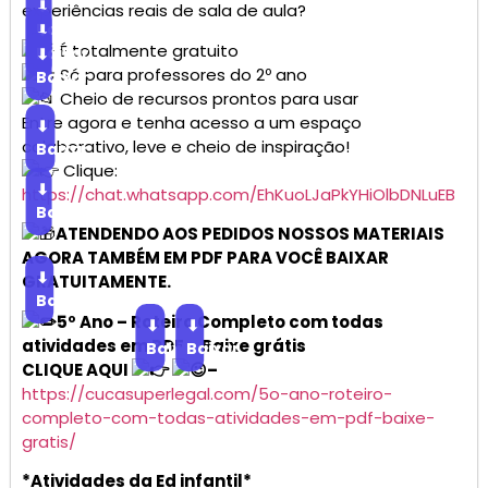
⬇
experiências reais de sala de aula?
Baixar
⬇
É totalmente gratuito
Baixar
⬇
Só para professores do 2º ano
Baixar
Cheio de recursos prontos para usar
Entre agora e tenha acesso a um espaço
⬇
colaborativo, leve e cheio de inspiração!
Baixar
Clique:
⬇
https://chat.whatsapp.com/EhKuoLJaPkYHiOlbDNLuEB
Baixar
ATENDENDO AOS PEDIDOS NOSSOS MATERIAIS
AGORA TAMBÉM EM PDF PARA VOCÊ BAIXAR
⬇
GRATUITAMENTE.
Baixar
5º Ano – Roteiro Completo com todas
⬇
⬇
atividades em PDF – Baixe grátis
Baixar
Baixar
CLIQUE AQUI
–
https://cucasuperlegal.com/5o-ano-roteiro-
completo-com-todas-atividades-em-pdf-baixe-
gratis/
*Atividades da Ed infantil*