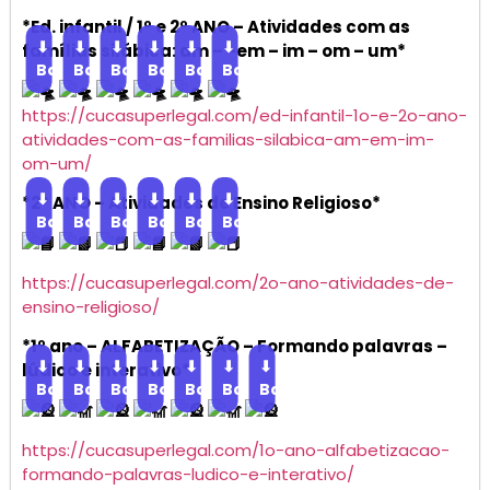
*Ed. infantil / 1º e 2º ANO – Atividades com as
⬇
⬇
⬇
⬇
⬇
⬇
famílias silábica: am – -em – im – om – um*
Baixar
Baixar
Baixar
Baixar
Baixar
Baixar
https://cucasuperlegal.com/ed-infantil-1o-e-2o-ano-
atividades-com-as-familias-silabica-am-em-im-
om-um/
⬇
⬇
⬇
⬇
⬇
⬇
*2º ANO – Atividades de Ensino Religioso*
Baixar
Baixar
Baixar
Baixar
Baixar
Baixar
https://cucasuperlegal.com/2o-ano-atividades-de-
ensino-religioso/
*1º ano – ALFABETIZAÇÃO – Formando palavras –
⬇
⬇
⬇
⬇
⬇
⬇
⬇
lúdico e interativo*
Baixar
Baixar
Baixar
Baixar
Baixar
Baixar
Baixar
https://cucasuperlegal.com/1o-ano-alfabetizacao-
formando-palavras-ludico-e-interativo/