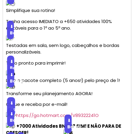
Simplifique sua rotina!
Tenha acesso IMEDIATO a +650 atividades 100%
⬇
editáveis para o 1º ao 5º ano.
Baixar
Testadas em sala, sem logo, cabeçalhos e bordas
personalizáveis.
⬇
Tudo pronto para imprimir!
Baixar
⬇
Leve o pacote completo (5 anos!) pelo preço de 1!
Baixar
Transforme seu planejamento AGORA!
⬇
Clique e receba por e-mail!
Baixar
⬇
https://go.hotmart.com/V89322241O
Baixar
⬇
+7000 Atividades BNCC? SIM! E NÃO PARA DE
Baixar
CRESCER!