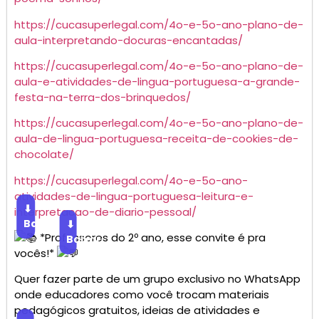
https://cucasuperlegal.com/4o-e-5o-ano-plano-de-
aula-interpretando-docuras-encantadas/
https://cucasuperlegal.com/4o-e-5o-ano-plano-de-
aula-e-atividades-de-lingua-portuguesa-a-grande-
festa-na-terra-dos-brinquedos/
https://cucasuperlegal.com/4o-e-5o-ano-plano-de-
aula-de-lingua-portuguesa-receita-de-cookies-de-
chocolate/
https://cucasuperlegal.com/4o-e-5o-ano-
atividades-de-lingua-portuguesa-leitura-e-
⬇
interpretacao-de-diario-pessoal/
Baixar
⬇
*Professores do 2º ano, esse convite é pra
Baixar
vocês!*
Quer fazer parte de um grupo exclusivo no WhatsApp
onde educadores como você trocam materiais
pedagógicos gratuitos, ideias de atividades e