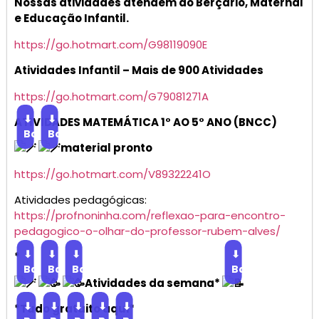
Nossas atividades atendem ao Berçário, Maternal
e Educação Infantil.
https://go.hotmart.com/G98119090E
Atividades Infantil – Mais de 900 Atividades
https://go.hotmart.com/G79081271A
⬇
⬇
ATIVIDADES MATEMÁTICA 1° AO 5° ANO (BNCC)
Baixar
Baixar
material pronto
https://go.hotmart.com/V89322241O
Atividades pedagógicas:
https://profnoninha.com/reflexao-para-encontro-
pedagogico-o-olhar-do-professor-rubem-alves/
⬇
⬇
⬇
⬇
*
Baixar
Baixar
Baixar
Baixar
Atividades da semana*
⬇
⬇
⬇
⬇
⬇
*Tudo gratuito aqui*