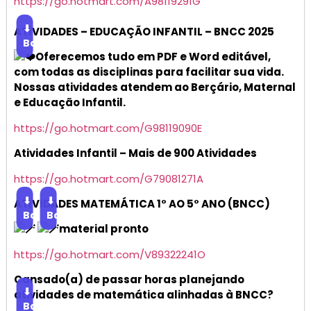
https://go.hotmart.com/A98119291G
⬇
ATIVIDADES – EDUCAÇÃO INFANTIL – BNCC 2025
Baixar
Oferecemos tudo em PDF e Word editável,
com todas as disciplinas para facilitar sua vida.
Nossas atividades atendem ao Berçário, Maternal
e Educação Infantil.
https://go.hotmart.com/G98119090E
Atividades Infantil – Mais de 900 Atividades
https://go.hotmart.com/G79081271A
⬇
⬇
ATIVIDADES MATEMÁTICA 1° AO 5° ANO (BNCC)
Baixar
Baixar
material pronto
https://go.hotmart.com/V89322241O
Cansado(a) de passar horas planejando
⬇
atividades de matemática alinhadas à BNCC?
Baixar