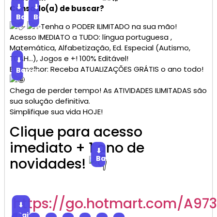
⬇
⬇
Cansado(a) de buscar?
Baixar
Baixar
Tenha o PODER ILIMITADO na sua mão!
Acesso IMEDIATO a TUDO: língua portuguesa ,
Matemática, Alfabetização, Ed. Especial (Autismo,
TDAH…), Jogos e +! 100% Editável!
⬇
E o melhor: Receba ATUALIZAÇÕES GRÁTIS o ano todo!
Baixar
Chega de perder tempo! As ATIVIDADES ILIMITADAS são
sua solução definitiva.
Simplifique sua vida HOJE!
Clique para acesso
imediato + 1 ano de
⬇
Baixar
novidades!
https://go.hotmart.com/A97
⬇
Baixar