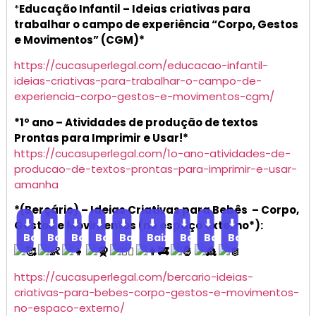
*
Educação Infantil – Ideias criativas para
trabalhar o campo de experiência “Corpo, Gestos
e Movimentos” (CGM)*
https://cucasuperlegal.com/educacao-infantil-
ideias-criativas-para-trabalhar-o-campo-de-
experiencia-corpo-gestos-e-movimentos-cgm/
*1º ano – Atividades de produção de textos
Prontas para Imprimir e Usar!*
https://cucasuperlegal.com/1o-ano-atividades-de-
producao-de-textos-prontas-para-imprimir-e-usar-
amanha
*(Berçário) – Ideias Criativas para Bebês – Corpo,
⬇
⬇
⬇
⬇
⬇
⬇
⬇
⬇
⬇
Gestos e Movimentos (no espaço externo*):
Baixar
Baixar
Baixar
Baixar
Baixar
Baixar
Baixar
Baixar
Baixar
https://cucasuperlegal.com/bercario-ideias-
criativas-para-bebes-corpo-gestos-e-movimentos-
no-espaco-externo/