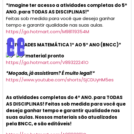
*Imagine ter acesso a atividades completas do 5º
ANO. para TODAS AS DISCIPLINAS!*
Feitas sob medida para você que deseja ganhar
tempo e garantir qualidade nas suas aulas.
https://go.hotmart.com/M98119354M
⬇
⬇
*ATIVIDADES MATEMÁTICA 1° AO 5° ANO (BNCC)*
Baixar
Baixar
material pronto
https://go.hotmart.com/V89322241O
*Moçada, já assistiram? É muito legal!*
https://www.youtube.com/shorts/SjCDUyHM5es
As atividades completas do 4º ANO. para TODAS
AS DISCIPLINAS! Feitas sob medida para você que
deseja ganhar tempo e garantir qualidade nas
suas aulas. Nossos materiais são atualizados
pela BNCC, e são editáveis!