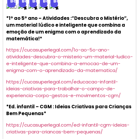
Baixar
Baixar
Baixar
Baixar
Baixar
*1º ao 5º ano – Atividades :”Descubra o Mistério”,
um material lúdico e inteligente que combina a
emoção de um enigma com o aprendizado da
matemática!*
https://cucasuperlegal.com/1o-ao-5o-ano-
atividades-descubra-o-misterio-um-material-ludico-
e-inteligente-que-combina-a-emocao-de-um-
enigma-com-o-aprendizado-da-matematica/
https://cucasuperlegal.com/educacao-infantil-
ideias-criativas-para-trabalhar-o-campo-de-
experiencia-corpo-gestos-e-movimentos-cgm/
*Ed. infantil – CGM : Ideias Criativas para Crianças
Bem Pequenas*
https://cucasuperlegal.com/ed-infantil-cgm-ideias-
criativas-para-criancas-bem-pequenas/