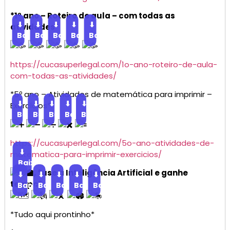
*1º ano – Roteiro de aula – com todas as
⬇
⬇
⬇
⬇
⬇
atividades*
Baixar
Baixar
Baixar
Baixar
Baixar
https://cucasuperlegal.com/1o-ano-roteiro-de-aula-
com-todas-as-atividades/
*5º ano – Atividades de matemática para imprimir –
⬇
⬇
⬇
⬇
⬇
Exercícios*.
Baixar
Baixar
Baixar
Baixar
Baixar
https://cucasuperlegal.com/5o-ano-atividades-de-
⬇
matematica-para-imprimir-exercicios/
Baixar
, *use a Inteligência Artificial e ganhe
⬇
⬇
⬇
⬇
⬇
tempo*
Baixar
Baixar
Baixar
Baixar
Baixar
*Tudo aqui prontinho*