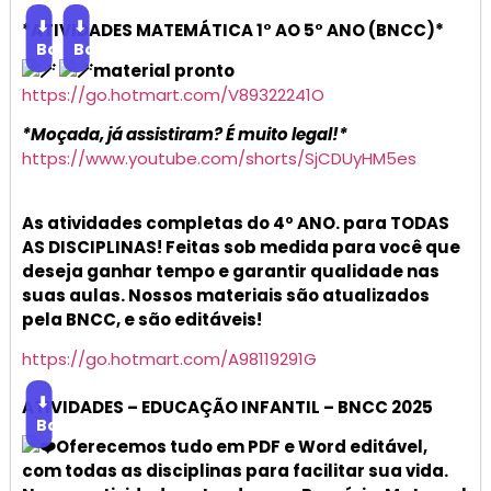
⬇
⬇
*ATIVIDADES MATEMÁTICA 1° AO 5° ANO (BNCC)*
Baixar
Baixar
material pronto
https://go.hotmart.com/V89322241O
*Moçada, já assistiram? É muito legal!*
https://www.youtube.com/shorts/SjCDUyHM5es
As atividades completas do 4º ANO. para TODAS
AS DISCIPLINAS! Feitas sob medida para você que
deseja ganhar tempo e garantir qualidade nas
suas aulas. Nossos materiais são atualizados
pela BNCC, e são editáveis!
https://go.hotmart.com/A98119291G
⬇
ATIVIDADES – EDUCAÇÃO INFANTIL – BNCC 2025
Baixar
Oferecemos tudo em PDF e Word editável,
com todas as disciplinas para facilitar sua vida.