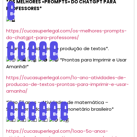
*OS MELHORES «PROMPTS» DO CHATGPT PARA
⬇
PROFESSORES*
Baixar
https://cucasuperlegal.com/os-melhores-prompts-
do-chatgpt-para-professores/
⬇
⬇
⬇
⬇
⬇
*1º ano – Atividades de produção de textos*.
Baixar
Baixar
Baixar
Baixar
Baixar
*Prontas para Imprimir e Usar
Amanhã!*
https://cucasuperlegal.com/1o-ano-atividades-de-
producao-de-textos-prontas-para-imprimir-e-usar-
amanha/
*1ºao 5º anos – Atividades de matemática –
⬇
⬇
⬇
⬇
⬇
⬇
Supermercado – sistema monetário brasileiro*
Baixar
Baixar
Baixar
Baixar
Baixar
Baixar
https://cucasuperlegal.com/1oao-5o-anos-