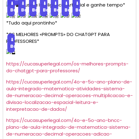
⬇
⬇
⬇
⬇
⬇
⬇
⬇
, *use a Inteligência Artificial e ganhe tempo*
Baixar
Baixar
Baixar
Baixar
Baixar
Baixar
Baixar
*Tudo aqui prontinho*
*OS MELHORES «PROMPTS» DO CHATGPT PARA
⬇
PROFESSORES*
Baixar
https://cucasuperlegal.com/os-melhores-prompts-
do-chatgpt-para-professores/
https://cucasuperlegal.com/4o-e-5o-ano-plano-de-
aula-integrado-matematica-atividades-sistema-
de-numeracao-decimal-operacoes-multiplicacao-e-
divisao-localizacao-espacial-leitura-e-
interpretacao-de-dados/
https://cucasuperlegal.com/4o-e-5o-ano-bncc-
plano-de-aula-integrado-de-matematica-sistema-
de-numeracao-decimal-operacoes-adicao-