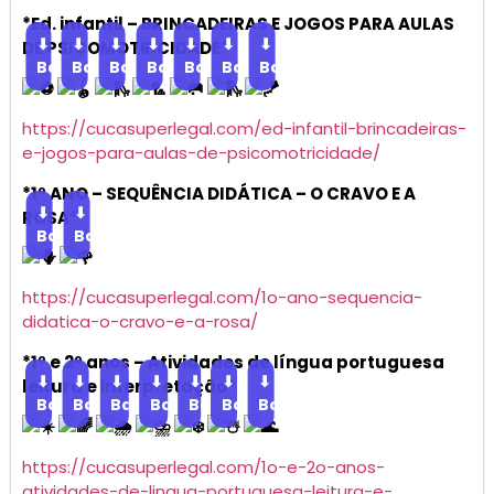
*Ed. infantil – BRINCADEIRAS E JOGOS PARA AULAS
⬇
⬇
⬇
⬇
⬇
⬇
⬇
DE PSICOMOTRICIDADE*
Baixar
Baixar
Baixar
Baixar
Baixar
Baixar
Baixar
https://cucasuperlegal.com/ed-infantil-brincadeiras-
e-jogos-para-aulas-de-psicomotricidade/
*1º ANO – SEQUÊNCIA DIDÁTICA – O CRAVO E A
⬇
⬇
ROSA*
Baixar
Baixar
https://cucasuperlegal.com/1o-ano-sequencia-
didatica-o-cravo-e-a-rosa/
*1º e 2º anos – Atividades de língua portuguesa
⬇
⬇
⬇
⬇
⬇
⬇
⬇
leitura e interpretação*
Baixar
Baixar
Baixar
Baixar
Baixar
Baixar
Baixar
https://cucasuperlegal.com/1o-e-2o-anos-
atividades-de-lingua-portuguesa-leitura-e-