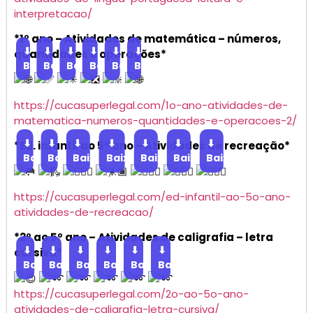
interpretacao/
*1º ano – Atividades de matemática – números,
⬇
⬇
⬇
⬇
⬇
⬇
quantidades e operações*
Baixar
Baixar
Baixar
Baixar
Baixar
Baixar
https://cucasuperlegal.com/1o-ano-atividades-de-
matematica-numeros-quantidades-e-operacoes-2/
⬇
⬇
⬇
⬇
⬇
⬇
⬇
*Ed. infantil ao 5º ano – Atividades de recreação*
Baixar
Baixar
Baixar
Baixar
Baixar
Baixar
Baixar
https://cucasuperlegal.com/ed-infantil-ao-5o-ano-
atividades-de-recreacao/
*2º ao 5º ano – Atividades de caligrafia – letra
⬇
⬇
⬇
⬇
⬇
⬇
cursiva*
Baixar
Baixar
Baixar
Baixar
Baixar
Baixar
https://cucasuperlegal.com/2o-ao-5o-ano-
atividades-de-caligrafia-letra-cursiva/