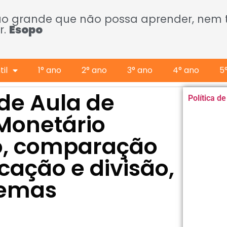
ão grande que não possa aprender, nem
r.
Esopo
il
1° ano
2° ano
3° ano
4° ano
5
 de Aula de
Política d
 Monetário
co, comparação
icação e divisão,
lemas