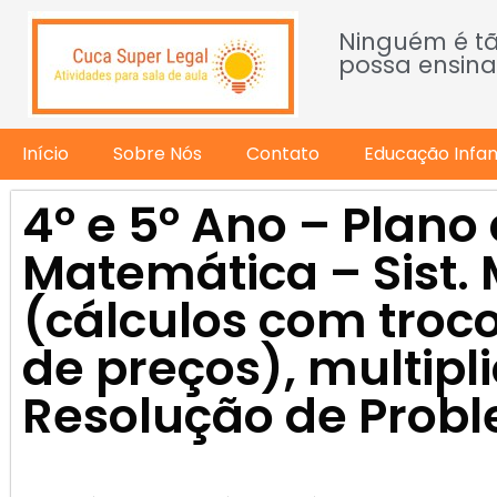
Ninguém é t
possa ensina
Início
Sobre Nós
Contato
Educação Infant
4º e 5º Ano – Plano
Matemática – Sist.
(cálculos com tro
de preços), multipl
Resolução de Prob