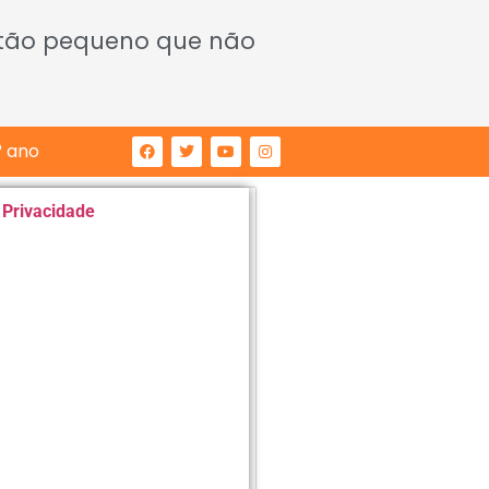
 tão pequeno que não
° ano
e Privacidade