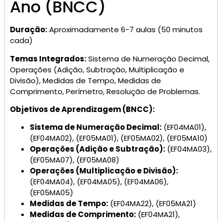
Ano (BNCC)
Duração:
Aproximadamente 6-7 aulas (50 minutos
cada)
Temas Integrados:
Sistema de Numeração Decimal,
Operações (Adição, Subtração, Multiplicação e
Divisão), Medidas de Tempo, Medidas de
Comprimento, Perímetro, Resolução de Problemas.
Objetivos de Aprendizagem (BNCC):
Sistema de Numeração Decimal:
(EF04MA01),
(EF04MA02), (EF05MA01), (EF05MA02), (EF05MA10)
Operações (Adição e Subtração):
(EF04MA03),
(EF05MA07), (EF05MA08)
Operações (Multiplicação e Divisão):
(EF04MA04), (EF04MA05), (EF04MA06),
(EF05MA05)
Medidas de Tempo:
(EF04MA22), (EF05MA21)
Medidas de Comprimento:
(EF04MA21),