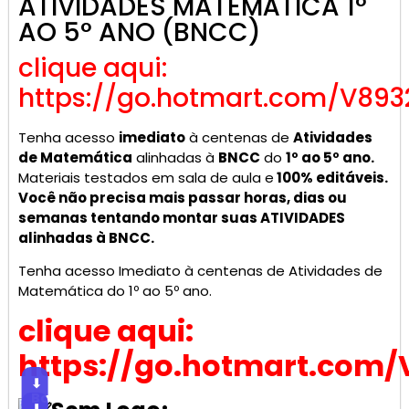
ATIVIDADES MATEMÁTICA 1°
AO 5° ANO (BNCC)
clique aqui:
https://go.hotmart.com/V893
Tenha acesso
imediato
à centenas de
Atividades
de Matemática
alinhadas à
BNCC
do
1º ao 5º ano.
Materiais testados em sala de aula e
100% editáveis.
Você não precisa mais passar horas, dias ou
semanas tentando montar suas ATIVIDADES
alinhadas à BNCC.
Tenha acesso Imediato à centenas de Atividades de
Matemática do 1º ao 5º ano.
clique aqui:
https://go.hotmart.com/
⬇
Baixar