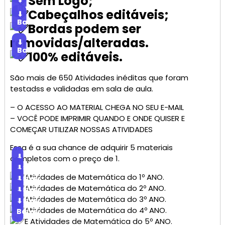
Sem Logo;
⬇
Baixar
Cabeçalhos editáveis;
⬇
Baixar
Bordas podem ser
removidas/alteradas.
⬇
Baixar
100% editáveis.
São mais de 650 Atividades inéditas que foram
testadss e validadas em sala de aula.
– O ACESSO AO MATERIAL CHEGA NO SEU E-MAIL
– VOCÊ PODE IMPRIMIR QUANDO E ONDE QUISER E
COMEÇAR UTILIZAR NOSSAS ATIVIDADES
Essa é a sua chance de adquirir 5 materiais
⬇
completos com o preço de 1.
Baixar
⬇
Atividades de Matemática do 1º ANO.
Baixar
⬇
Atividades de Matemática do 2º ANO.
Baixar
⬇
Atividades de Matemática do 3º ANO.
Baixar
⬇
Atividades de Matemática do 4º ANO.
Baixar
E Atividades de Matemática do 5º ANO.