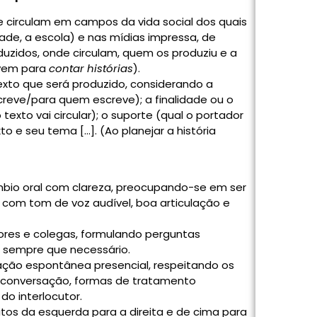
ue circulam em campos da vida social dos quais
ade, a escola) e nas mídias impressa, de
uzidos, onde circulam, quem os produziu e a
rvem para
contar histórias
).
texto que será produzido, considerando a
creve/para quem escreve); a finalidade ou o
texto vai circular); o suporte (qual
o portador
o e seu tema […]. (Ao planejar a história
mbio oral com clareza, preocupando-se
em ser
 com tom de voz audível, boa articulação e
sores
e colegas, formulando perguntas
sempre que necessário.
ação espontânea presencial, respeitando os
a conversação, formas de tratamento
o interlocutor.
itos da esquerda para a direita e de cima para