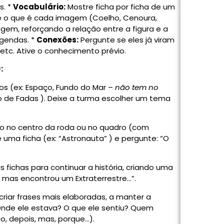
s. *
Vocabulário:
Mostre ficha por ficha de um
nte o que é cada imagem (Coelho, Cenoura,
agem, reforçando a relação entre a figura e a
egendas. *
Conexões:
Pergunte se eles já viram
etc. Ative o conhecimento prévio.
:
os (ex: Espaço, Fundo do Mar –
não tem no
o de Fadas ). Deixe a turma escolher um tema
do no centro da roda ou no quadro (com
 uma ficha (ex: “Astronauta” ) e pergunte: “O
 fichas para continuar a história, criando uma
… mas encontrou um Extraterrestre…”.
 criar frases mais elaboradas, a manter a
 Onde ele estava? O que ele sentiu? Quem
o, depois, mas, porque…).