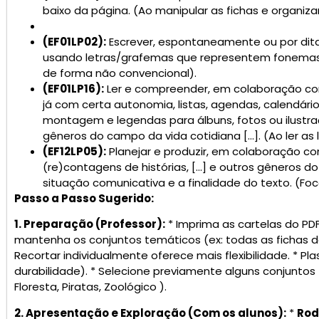
baixo da página. (Ao manipular as fichas e organiza
(
EF01LP02):
Escrever, espontaneamente ou por ditad
usando letras/grafemas que representem fonemas
de forma não convencional).
(EF01LP16):
Ler e compreender, em colaboração co
já com certa autonomia, listas, agendas, calendários
montagem e legendas para álbuns, fotos ou ilustraç
gêneros do campo da vida cotidiana
[…]. (Ao ler a
(
EF12LP05):
Planejar e produzir, em colaboração co
(re)contagens de histórias, […] e outros
gêneros do 
situação comunicativa e a finalidade do texto. (Foco
Passo a Passo Sugerido:
1. Preparação (Professor):
* Imprima as cartelas do PDF
mantenha os conjuntos temáticos (ex: todas as fichas do
Recortar individualmente oferece mais flexibilidade. * Pl
durabilidade). * Selecione previamente alguns conjuntos
Floresta, Piratas, Zoológico ).
2. Apresentação e Exploração (Com os alunos):
*
Rod