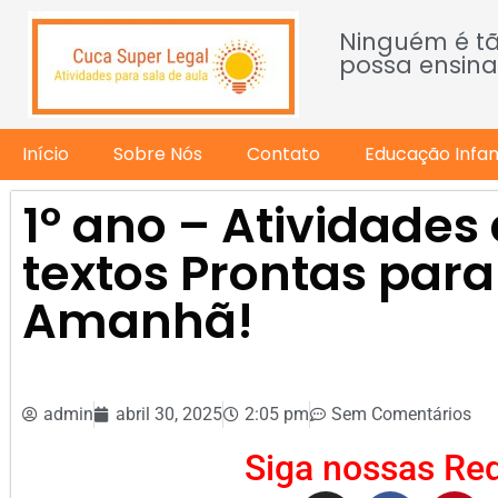
Ninguém é t
possa ensina
Início
Sobre Nós
Contato
Educação Infant
1º ano – Atividade
textos Prontas para
Amanhã!
admin
abril 30, 2025
2:05 pm
Sem Comentários
Siga nossas Red