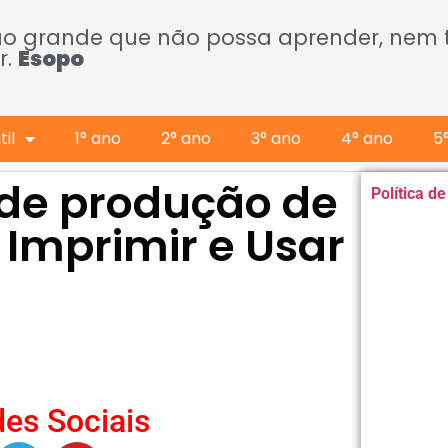
ão grande que não possa aprender, nem
r.
Esopo
il
1° ano
2° ano
3° ano
4° ano
5
s de produção de
Política d
 Imprimir e Usar
es Sociais