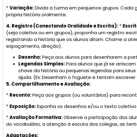
*
Variação:
Divida a turma em pequenos grupos. Cada gr
própria história oralmente.
4. Registro (Conectando Oralidade e Escrita):
*
Escrit
(seja coletiva ou em grupos), proponha um registro escr
registrando a história que os alunos ditam. Chame a ate
espaçamento, direção).
Desenho:
Peça aos alunos para desenharem a part
Legendas Simples:
Para alunos que já se arriscam
chave da história ou pequenas legendas para seus
ajuda. (Ex: Desenham o foguete e tentam escrever 
5. Compartilhamento e Avaliação:
*
Reconto:
Peça aos grupos (ou voluntários) para recont
*
Exposição:
Exponha os desenhos e/ou o texto coletivo 
*
Avaliação Formativa:
Observe a participação dos alun
do vocabulário, a atenção à escuta dos colegas, as tentat
Adaptações: