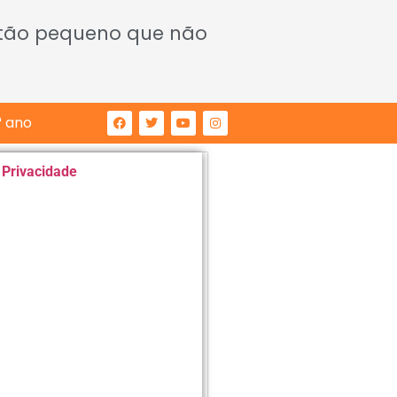
 tão pequeno que não
° ano
e Privacidade