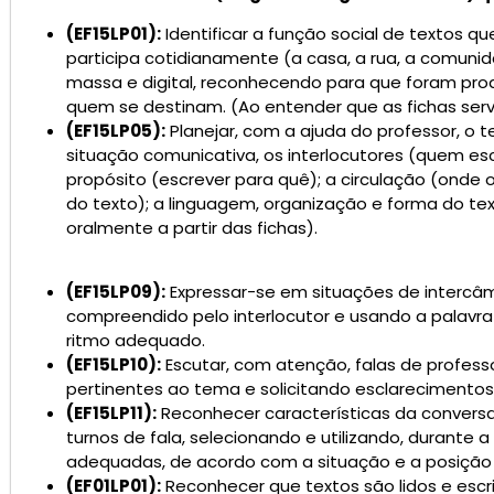
(EF15LP01):
Identificar a função social de textos q
participa cotidianamente (a casa, a rua, a comunid
massa e digital, reconhecendo para que foram prod
quem se destinam.
(Ao entender que as fichas se
(
EF15LP05):
Planejar, com a ajuda do professor, o 
situação comunicativa, os interlocutores (quem es
propósito (escrever para quê); a circulação (onde o 
do texto); a linguagem, organização e forma do text
oralmente a partir das fichas).
(EF15LP09):
Expressar-se em situações de intercâ
compreendido pelo interlocutor e usando a palavra
ritmo adequado.
(EF15LP10):
Escutar, com atenção, falas de profes
pertinentes ao tema e solicitando esclarecimentos
(EF15LP11):
Reconhecer características da convers
turnos
de fala, selecionando
e utilizando, durante 
adequadas, de acordo com a situação e a posição d
(EF01LP01):
Reconhecer que textos são lidos e escr