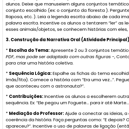
alunos. Deixe que manuseiem alguns conjuntos temático
conjunto escolhido (ex: o conjunto da floresta ). Pergu
Raposa, etc. ). Leia a legenda escrita abaixo de cada im
palavra escrita. Incentive os alunos a tentarem “ler” as l
esses animais/objetos, se conhecem histórias com eles, 
3. Construção da Narrativa Oral (Atividade Principal)
*
Escolha do Tema:
Apresente 2 ou 3 conjuntos temátic
PDF, mas pode ser adaptado com outras figuras
-, Cont
para criar uma história coletiva.
*
Sequência Lógica:
Espalhe as fichas do tema escolhi
ímãs/fita). Comece a história com “Era uma vez…”. Pegue
que aconteceu com o astronauta?”.
*
Contribuições:
Incentive os alunos a escolherem outras
sequência. Ex: “Ele pegou um Foguete… para ir até Marte
*
Mediação do Professor:
Ajude a conectar as ideias, a
coerência da história. Faça perguntas como: “E depois?
apareceu?”. Incentive o uso de palavras de ligação (entã