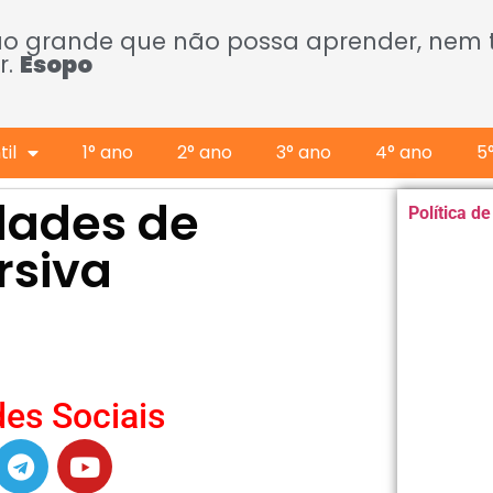
ão grande que não possa aprender, nem
r.
Esopo
il
1° ano
2° ano
3° ano
4° ano
5
idades de
Política d
ursiva
es Sociais