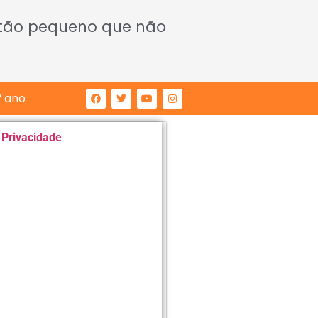
 tão pequeno que não
° ano
e Privacidade