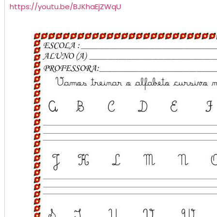
https://youtu.be/BJKhaEjZWqU