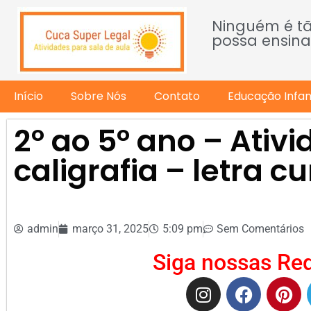
Ninguém é t
possa ensina
Início
Sobre Nós
Contato
Educação Infant
2º ao 5º ano – Ativ
caligrafia – letra c
admin
março 31, 2025
5:09 pm
Sem Comentários
Siga nossas Red