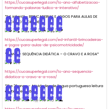
https://cucasuperlegal.com/1o-ano-alfabetizacao-
formando-palavras-ludico-e-interativo/
*Ed. infantil – BRINCADEIRAS E JOGOS PARA AULAS DE
⬇
⬇
⬇
⬇
⬇
⬇
⬇
PSICOMOTRICIDADE*
Baixar
Baixar
Baixar
Baixar
Baixar
Baixar
Baixar
https://cucasuperlegal.com/ed-infantil-brincadeiras-
e-jogos-para-aulas-de-psicomotricidade/
⬇
⬇
*1º ANO – SEQUÊNCIA DIDÁTICA – O CRAVO E A ROSA*
Baixar
Baixar
https://cucasuperlegal.com/1o-ano-sequencia-
didatica-o-cravo-e-a-rosa/
*1º e 2º anos – Atividades de língua portuguesa leitura
⬇
⬇
⬇
⬇
⬇
⬇
⬇
e interpretação*
Baixar
Baixar
Baixar
Baixar
Baixar
Baixar
Baixar
https://cucasuperlegal.com/1o-e-2o-anos-