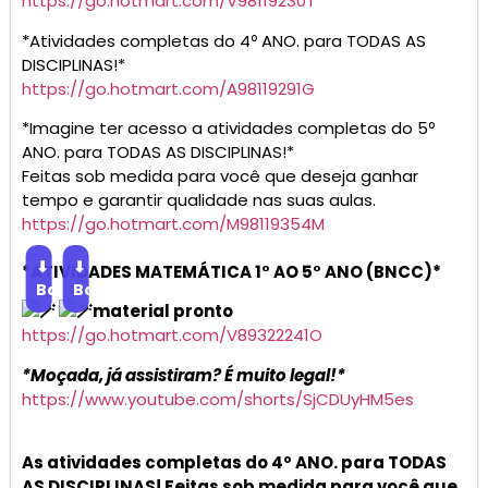
https://go.hotmart.com/V98119230T
*Atividades completas do 4º ANO. para TODAS AS
DISCIPLINAS!*
https://go.hotmart.com/A98119291G
*Imagine ter acesso a atividades completas do 5º
ANO. para TODAS AS DISCIPLINAS!*
Feitas sob medida para você que deseja ganhar
tempo e garantir qualidade nas suas aulas.
https://go.hotmart.com/M98119354M
⬇
⬇
*ATIVIDADES MATEMÁTICA 1° AO 5° ANO (BNCC)*
Baixar
Baixar
material pronto
https://go.hotmart.com/V89322241O
*Moçada, já assistiram? É muito legal!*
https://www.youtube.com/shorts/SjCDUyHM5es
As atividades completas do 4º ANO. para TODAS
AS DISCIPLINAS! Feitas sob medida para você que