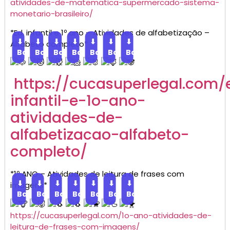
atividades-de-matematica-supermercado-sistema-
monetario-brasileiro/
*Ed. infantil e 1º ano – Atividades de alfabetização –
⬇
⬇
⬇
⬇
⬇
⬇
⬇
Alfabeto completo*
Baixar
Baixar
Baixar
Baixar
Baixar
Baixar
Baixar
https://cucasuperlegal.com/
infantil-e-1o-ano-
atividades-de-
alfabetizacao-alfabeto-
completo/
*1º ANO – Atividades de leitura de frases com
⬇
⬇
⬇
⬇
⬇
⬇
⬇
imagens*
Baixar
Baixar
Baixar
Baixar
Baixar
Baixar
Baixar
https://cucasuperlegal.com/1o-ano-atividades-de-
leitura-de-frases-com-imagens/