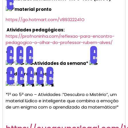
Baixar
material pronto
https://go.hotmart.com/V89322241O
Atividades pedagógicas:
https://profnoninha.com/reflexao-para-encontro-
pedagogico-o-olhar-do-professor-rubem-alves/
⬇
⬇
⬇
⬇
*
Baixar
Baixar
Baixar
Baixar
Atividades da semana*
⬇
⬇
⬇
⬇
⬇
*Tudo gratuito aqui*
Baixar
Baixar
Baixar
Baixar
Baixar
*1º ao 5º ano – Atividades :”Descubra o Mistério”, um
material lúdico e inteligente que combina a emoção
de um enigma com o aprendizado da matemática!*