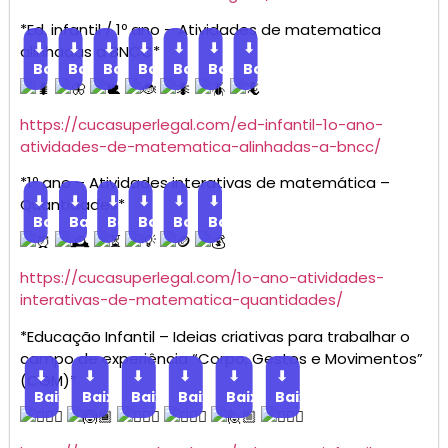
*Ed. infantil / 1º ano – Atividades de matematica
⬇
⬇
⬇
⬇
⬇
⬇
⬇
alinhadas a BNCC*
Baixar
Baixar
Baixar
Baixar
Baixar
Baixar
Baixar
https://cucasuperlegal.com/ed-infantil-1o-ano-
atividades-de-matematica-alinhadas-a-bncc/
*1º ano – Atividades interativas de matemática –
⬇
⬇
⬇
⬇
⬇
⬇
Quantidades*
Baixar
Baixar
Baixar
Baixar
Baixar
Baixar
https://cucasuperlegal.com/1o-ano-atividades-
interativas-de-matematica-quantidades/
*Educação Infantil – Ideias criativas para trabalhar o
campo de experiência “Corpo, Gestos e Movimentos”
⬇
⬇
⬇
⬇
⬇
⬇
(CGM)*
Baixar
Baixar
Baixar
Baixar
Baixar
Baixar