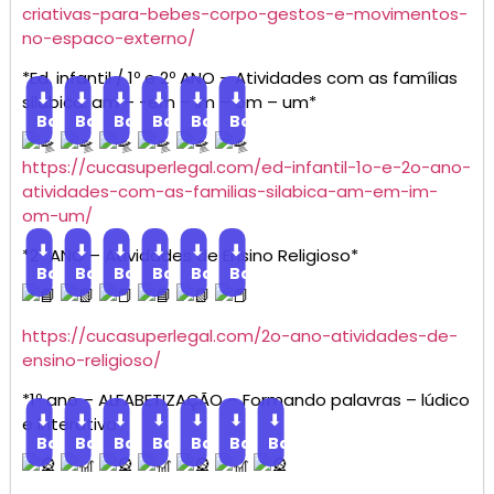
criativas-para-bebes-corpo-gestos-e-movimentos-
no-espaco-externo/
*Ed. infantil / 1º e 2º ANO – Atividades com as famílias
⬇
⬇
⬇
⬇
⬇
⬇
silábica: am – -em – im – om – um*
Baixar
Baixar
Baixar
Baixar
Baixar
Baixar
https://cucasuperlegal.com/ed-infantil-1o-e-2o-ano-
atividades-com-as-familias-silabica-am-em-im-
om-um/
⬇
⬇
⬇
⬇
⬇
⬇
*2º ANO – Atividades de Ensino Religioso*
Baixar
Baixar
Baixar
Baixar
Baixar
Baixar
https://cucasuperlegal.com/2o-ano-atividades-de-
ensino-religioso/
*1º ano – ALFABETIZAÇÃO – Formando palavras – lúdico
⬇
⬇
⬇
⬇
⬇
⬇
⬇
e interativo*
Baixar
Baixar
Baixar
Baixar
Baixar
Baixar
Baixar