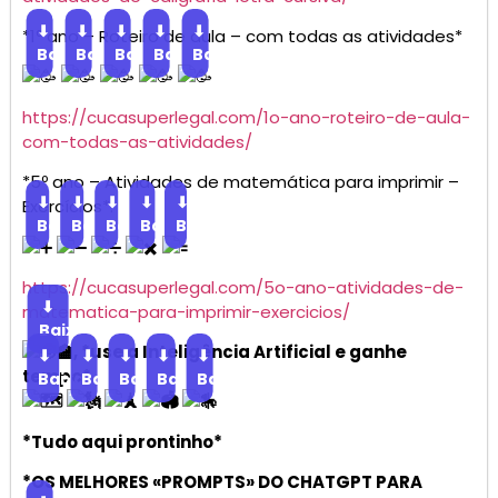
⬇
⬇
⬇
⬇
⬇
*1º ano – Roteiro de aula – com todas as atividades*
Baixar
Baixar
Baixar
Baixar
Baixar
https://cucasuperlegal.com/1o-ano-roteiro-de-aula-
com-todas-as-atividades/
*5º ano – Atividades de matemática para imprimir –
⬇
⬇
⬇
⬇
⬇
Exercícios*.
Baixar
Baixar
Baixar
Baixar
Baixar
https://cucasuperlegal.com/5o-ano-atividades-de-
⬇
matematica-para-imprimir-exercicios/
Baixar
, *use a Inteligência Artificial e ganhe
⬇
⬇
⬇
⬇
⬇
tempo*
Baixar
Baixar
Baixar
Baixar
Baixar
*Tudo aqui prontinho*
*OS MELHORES «PROMPTS» DO CHATGPT PARA