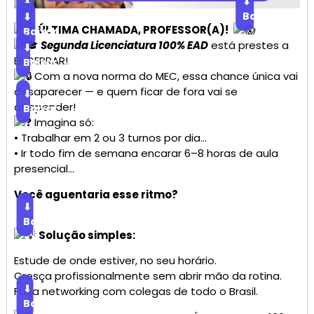
⬇
⬇
Baixar
Baixar
⬇
ÚLTIMA CHAMADA, PROFESSOR(A)!
Baixar
Segunda Licenciatura 100% EAD
está prestes a
⬇
ENCERRAR!
Baixar
Com a nova norma do MEC, essa chance única vai
desaparecer — e quem ficar de fora vai se
⬇
arrepender!
Baixar
Imagina só:
• Trabalhar em 2 ou 3 turnos por dia…
• Ir todo fim de semana encarar 6–8 horas de aula
presencial…
Você aguentaria esse ritmo?
⬇
Baixar
Solução simples:
Estude de onde estiver, no seu horário.
Cresça profissionalmente sem abrir mão da rotina.
⬇
Faça networking com colegas de todo o Brasil.
Baixar