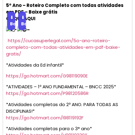
5º Ano – Roteiro Completo com todas atividades
em PDF – Baixe grátis
⬇
⬇
CLIQUE AQUI
Baixar
Baixar
–
https://cucasuperlegal.com/5o-ano-roteiro-
completo-com-todas-atividades-em-pdf-baixe-
gratis/
*Atividades da Ed infantil*
https://go.hotmart.com/G98119090E
*ATIVIDADES – 1º ANO FUNDAMENTAL – BNCC 2025*
https://go.hotmart.com/P98120586R
*Atividades completas do 2º ANO. PARA TODAS AS
DISCIPLINAS!*
https://go.hotmart.com/I98119192F
*Atividades completas para o 3° ano*