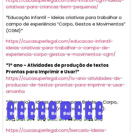
https://cucasuperlegal.com/ed-infantil-cgm-ideias-
criativas-para-criancas-bem-pequenas/
*Educação Infantil – Ideias criativas para trabalhar o
campo de experiência “Corpo, Gestos e Movimentos”
(CGM)*
https://cucasuperlegal.com/educacao-infantil-
ideias-criativas-para-trabalhar-o-campo-de-
experiencia-corpo-gestos-e-movimentos-cgm/
*1º ano – Atividades de produção de textos
Prontas para Imprimir e Usar!*
https://cucasuperlegal.com/1o-ano-atividades-de-
producao-de-textos-prontas-para-imprimir-e-usar-
amanha
*(Berçário) – Ideias Criativas para Bebês – Corpo,
⬇
⬇
⬇
⬇
⬇
⬇
⬇
⬇
⬇
Gestos e Movimentos (no espaço externo*):
Baixar
Baixar
Baixar
Baixar
Baixar
Baixar
Baixar
Baixar
Baixar
https://cucasuperlegal.com/bercario-ideias-