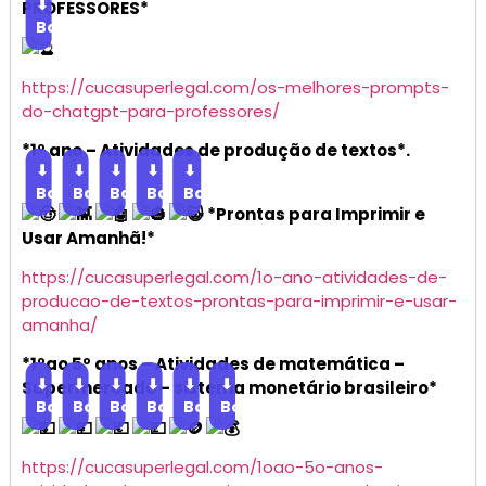
⬇
PROFESSORES*
Baixar
https://cucasuperlegal.com/os-melhores-prompts-
do-chatgpt-para-professores/
*1º ano – Atividades de produção de textos*.
⬇
⬇
⬇
⬇
⬇
Baixar
Baixar
Baixar
Baixar
Baixar
*Prontas para Imprimir e
Usar Amanhã!*
https://cucasuperlegal.com/1o-ano-atividades-de-
producao-de-textos-prontas-para-imprimir-e-usar-
amanha/
*1ºao 5º anos – Atividades de matemática –
⬇
⬇
⬇
⬇
⬇
⬇
Supermercado – sistema monetário brasileiro*
Baixar
Baixar
Baixar
Baixar
Baixar
Baixar
https://cucasuperlegal.com/1oao-5o-anos-