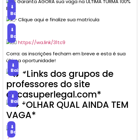
Garanta AGORA sua vaga na ÚLTIMA TURMA 100%
⬇
EAD!
Baixar
Clique aqui e finalize sua matrícula
⬇
Baixar
https://wa.link/31tc9
Corra: as inscrições fecham em breve e esta é sua
última oportunidade!
⬇
Baixar
*Links dos grupos de
professores do site
cucasuperlegal.com*
⬇
Baixar
*OLHAR QUAL AINDA TEM
VAGA*
⬇
Baixar