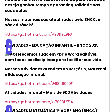
deseja ganhar tempo e garantir qualidade nas
suas aulas.
Nossos materiais são atualizados pela BNCC, e
são editáveis!
https://go.hotmart.com/A98119291G
⬇
ATIVIDADES – EDUCAÇÃO INFANTIL – BNCC 2025
Baixar
Oferecemos tudo em PDF e Word editável,
com todas as disciplinas para facilitar sua vida.
Nossas atividades atendem ao Berçário, Maternal
e Educação Infantil.
https://go.hotmart.com/G98119090E
Atividades Infantil – Mais de 900 Atividades
https://go.hotmart.com/G79081271A
⬇
ATIVIDADES MATEMÁTICA 1° AO 5° ANO (BNCC)