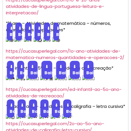
atividades-de-lingua-portuguesa-leitura-e-
interpretacao/
*1º ano – Atividades de matemática – números,
⬇
⬇
⬇
⬇
⬇
⬇
quantidades e operações*
Baixar
Baixar
Baixar
Baixar
Baixar
Baixar
https://cucasuperlegal.com/1o-ano-atividades-de-
matematica-numeros-quantidades-e-operacoes-2/
⬇
⬇
⬇
⬇
⬇
⬇
⬇
*Ed. infantil ao 5º ano – Atividades de recreação*
Baixar
Baixar
Baixar
Baixar
Baixar
Baixar
Baixar
https://cucasuperlegal.com/ed-infantil-ao-5o-ano-
atividades-de-recreacao/
⬇
⬇
⬇
⬇
⬇
⬇
*2º ao 5º ano – Atividades de caligrafia – letra cursiva*
Baixar
Baixar
Baixar
Baixar
Baixar
Baixar
https://cucasuperlegal.com/2o-ao-5o-ano-
atividades-de-caligrafia-letra-cursiva/