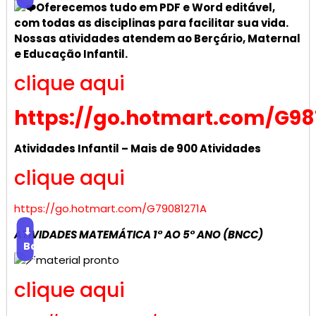
Oferecemos tudo em PDF e Word editável,
com todas as disciplinas para facilitar sua vida.
Nossas atividades atendem ao Berçário, Maternal
e Educação Infantil.
clique aqui
https://go.hotmart.com/G98
Atividades Infantil – Mais de 900 Atividades
clique aqui
https://go.hotmart.com/G79081271A
⬇
ATIVIDADES MATEMÁTICA 1° AO 5° ANO (BNCC)
Baixar
material pronto
clique aqui