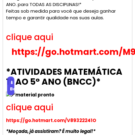
ANO. para TODAS AS DISCIPLINAS!*
Feitas sob medida para você que deseja ganhar
tempo e garantir qualidade nas suas aulas.
clique aqui
https://go.hotmart.com/M
*ATIVIDADES MATEMÁTICA
1° AO 5° ANO (BNCC)*
⬇
Baixar
material pronto
clique aqui
https://go.hotmart.com/V89322241O
*Moçada, já assistiram? É muito legal!*