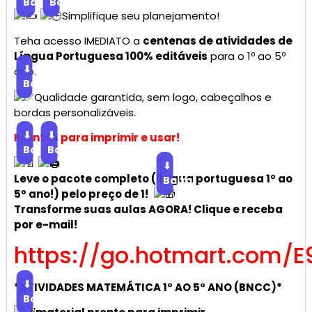
Baixar
Baixar
Simplifique seu planejamento!
Teha acesso IMEDIATO a
centenas de atividades de
Língua Portuguesa 100% editáveis
para o 1º ao 5º
⬇
ano.
Baixar
Qualidade garantida, sem logo, cabeçalhos e
bordas personalizáveis.
⬇
⬇
Prontas para imprimir e usar!
Baixar
Baixar
⬇
Leve o pacote completo (língua portuguesa 1º ao
Baixar
5º ano!) pelo preço de 1!
Transforme suas aulas AGORA! Clique e receba
por e-mail!
https://go.hotmart.com/
⬇
*ATIVIDADES MATEMÁTICA 1° AO 5° ANO (BNCC)*
Baixar