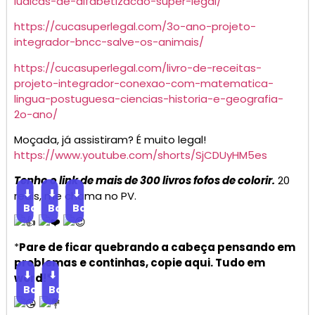
ludicas-de-alfabetizacao-super-legal/
https://cucasuperlegal.com/3o-ano-projeto-
integrador-bncc-salve-os-animais/
https://cucasuperlegal.com/livro-de-receitas-
projeto-integrador-conexao-com-matematica-
lingua-postuguesa-ciencias-historia-e-geografia-
2o-ano/
Moçada, já assistiram? É muito legal!
https://www.youtube.com/shorts/SjCDUyHM5es
Tenho o link de mais de 300 livros fofos de colorir.
20
⬇
⬇
⬇
reais, me chama no PV.
Baixar
Baixar
Baixar
*
Pare de ficar quebrando a cabeça pensando em
problemas e continhas, copie aqui. Tudo em
⬇
⬇
word!*
Baixar
Baixar