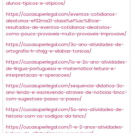
alunos-tipicos-e-atipicos/
https://cucasuperlegal.com/eventos-cotidianos-
aleatorios-ef02ma21-classi%ef%ac%81car-
resultados-de-eventos-cotidianos-aleatorios-
como-pouco-provaveis-muito-provaveis-improvave/
https://cucasuperlegal.com/3o-ano-atividades-de-
ortografia-h-chxjg-e-silabas-tonicas/
https://cucasuperlegal.com/1o-e-2o-ano-atividades-
de-lingua-portuguesa-e-matematica-leitura-e-
interpretacao-e-operacoes/
https://cucasuperlegal.com/sequencia-didatica-3o-
ano-lendo-e-escrevendo-atraves-de-noticias-bncc-
com-sugestoes-passo-a-passo/
https://cucasuperlegal.com/5o-ano-atividades-de-
historia-com-os-codigos-da-bncc/
https://cucasuperlegal.com/1-e-2-anos-atividades-