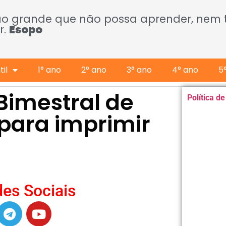
ão grande que não possa aprender, nem
r.
Esopo
il
1° ano
2° ano
3° ano
4° ano
5
Bimestral de
Política d
para imprimir
es Sociais