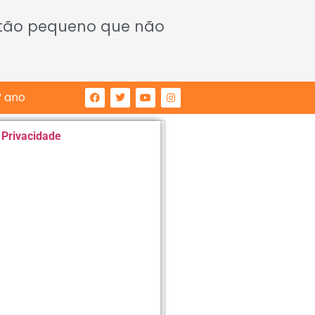
 tão pequeno que não
° ano
e Privacidade