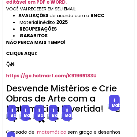
editável em PDF e WORD.
VOCÊ VAI RECEBER EM SEU EMAIL:
AVALIAÇÕES
de acordo com a
BNCC
Material inédito
2025
RECUPERAÇÕES
GABARITOS
NÃO PERCA MAIS TEMPO!
CLIQUE AQUI:
👇🎁
https://go.hotmart.com/K91965183U
Desvende Mistérios e Crie
Obras de Arte com a
⬇
Baixar
Matemática Divertida!
⬇
⬇
⬇
⬇
⬇
Baixar
Baixar
Baixar
Baixar
Baixar
Cansado de
matemática
sem graça e desenhos