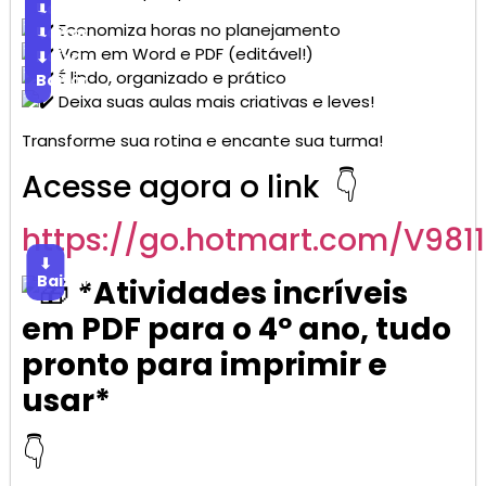
Baixar
⬇
Economiza horas no planejamento
Baixar
⬇
Vem em Word e PDF (editável!)
Baixar
⬇
É lindo, organizado e prático
Baixar
Deixa suas aulas mais criativas e leves!
Transforme sua rotina e encante sua turma!
Acesse agora o link 👇
https://go.
hotmart
.com/V981
⬇
Baixar
*Atividades incríveis
em PDF para o 4º ano, tudo
pronto para imprimir e
usar*
👇