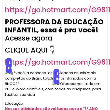
https://go.
hotmart
.com/G981
PROFESSORA DA EDUCAÇÃO
INFANTIL, essa é pra você!
Acesse agora
CLIQUE AQUI 👇
https://go.
hotmart
.com/G981
⬇
Baixar
*Você já conhece as atividades anuais mais
⬇
completas do Brasil, totalmente alinhadas com a
Baixar
BNCC?*
Oferecemos tudo em
PDF e Word editáveis, com todas as disciplinas, para
facilitar sua vida.
Educação
Nossas atividades são voltadas para o *1º ANO