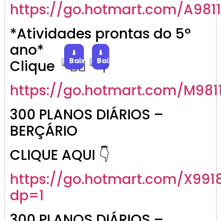
https://go.
hotmart
.com/A981
*Atividades prontas do 5°
ano*
⬇
⬇
Baixar
Baixar
Clique
https://go.
hotmart
.com/M981
300 PLANOS DIÁRIOS –
BERÇÁRIO
CLIQUE AQUI 👇
https://go.hotmart.com/X991
dp=1
300 PLANOS DIÁRIOS –