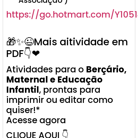
Associação )
https://go.hotmart.com/Y105
🎁✨😉Mais aitividade em
PDF👇❤
Atividades para o
Berçário,
Maternal e Educação
Infantil
, prontas para
imprimir ou editar como
quiser!*
Acesse agora
CLIQUE AQUI 👇