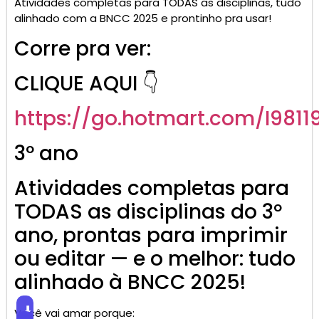
Atividades completas para TODAS as disciplinas, tudo
alinhado com a BNCC 2025 e prontinho pra usar!
Corre pra ver:
CLIQUE AQUI 👇
https://go.
hotmart
.com/I9811
3º ano
Atividades completas para
TODAS as disciplinas do 3º
ano, prontas para imprimir
ou editar — e o melhor: tudo
alinhado à BNCC 2025!
⬇
Você vai amar porque: