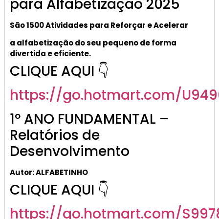
para Alfabetização 2025
São 1500 Atividades
para R
eforçar
e A
celerar
a alf
abetização
do seu pequeno de forma
divertida e eficiente.
CLIQUE AQUI 👇
https://go.hotmart.com/U949
1º ANO FUNDAMENTAL –
Relatórios de
Desenvolvimento
Autor: ALFABETINHO
CLIQUE AQUI 👇
https://go.hotmart.com/S997