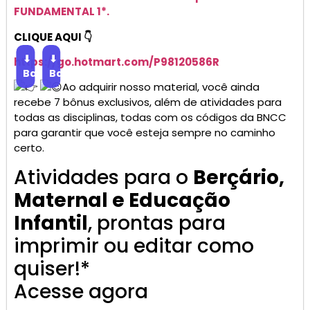
FUNDAMENTAL 1*.
CLIQUE AQUI 👇
⬇
⬇
https://go.
hotmart
.com/P98120586R
Baixar
Baixar
Ao adquirir nosso material, você ainda
recebe 7 bônus exclusivos, além de atividades para
todas as disciplinas, todas com os códigos da BNCC
para garantir que você esteja sempre no caminho
certo.
Atividades para o
Berçário,
Maternal e Educação
Infantil
, prontas para
imprimir ou editar como
quiser!*
Acesse agora