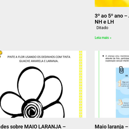
3º ao 5º ano –
NH e LH
Ditado
Leia mais »
dades sobre MAIO LARANJA –
Maio laranja –