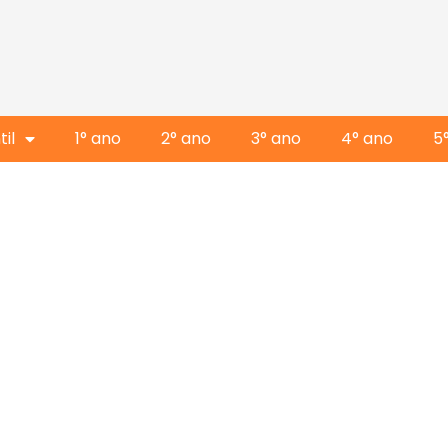
il
1° ano
2° ano
3° ano
4° ano
5