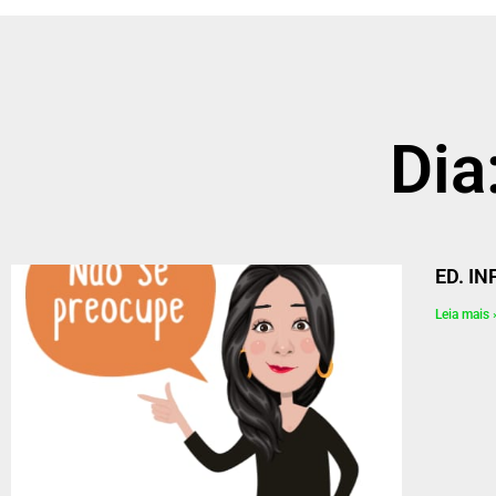
Dia
ED. IN
Leia mais 