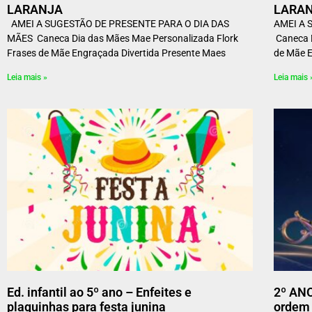
LARANJA
LARANJ
AMEI A SUGESTÃO DE PRESENTE PARA O DIA DAS
AMEI A 
MÃES Caneca Dia das Mães Mae Personalizada Flork
Caneca D
Frases de Mãe Engraçada Divertida Presente Maes
de Mãe 
Leia mais »
Leia mais 
Ed. infantil ao 5º ano – Enfeites e
2º ANO
plaquinhas para festa junina
ordem 