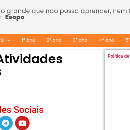
ão grande que não possa aprender, nem
r.
Esopo
il
1° ano
2° ano
3° ano
4° ano
5
Atividades
Política d
s
es Sociais