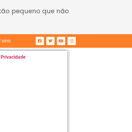
 tão pequeno que não
° ano
e Privacidade