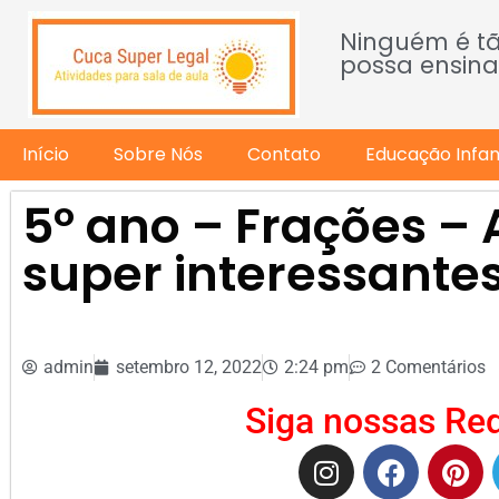
Ninguém é t
possa ensina
Início
Sobre Nós
Contato
Educação Infant
5º ano – Frações – 
super interessante
admin
setembro 12, 2022
2:24 pm
2 Comentários
Siga nossas Red