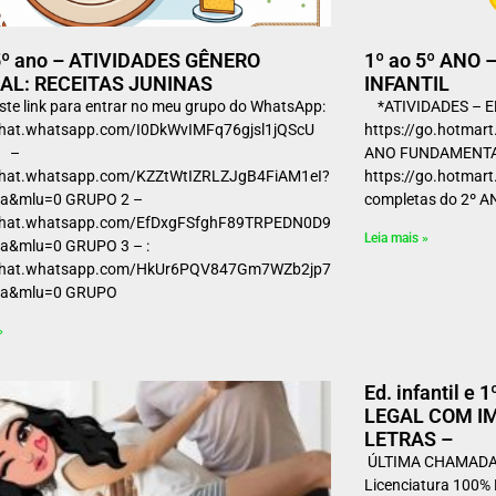
5º ano – ATIVIDADES GÊNERO
1º ao 5º ANO 
AL: RECEITAS JUNINAS
INFANTIL
ste link para entrar no meu grupo do WhatsApp:
*ATIVIDADES – E
/chat.whatsapp.com/I0DkWvIMFq76gjsl1jQScU
https://go.hotmar
1 –
ANO FUNDAMENTA
/chat.whatsapp.com/KZZtWtIZRLZJgB4FiAM1eI?
https://go.hotmar
a&mlu=0 GRUPO 2 –
completas do 2º A
/chat.whatsapp.com/EfDxgFSfghF89TRPEDN0D9?
Leia mais »
a&mlu=0 GRUPO 3 – :
/chat.whatsapp.com/HkUr6PQV847Gm7WZb2jp7a?
=a&mlu=0 GRUPO
»
Ed. infantil e
LEGAL COM IM
LETRAS –
ÚLTIMA CHAMADA,
Licenciatura 100%