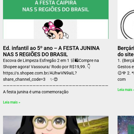
Ed. infantil ao 5º ano – A FESTA JUNINA
Berçár
NAS 5 REGIÕES DO BRASIL
do sit
Escova de Limpeza Esfregão 2 em 1 🛒🛍️Compre na
1. (Berç
Shopee agora! Vassoura/ Rodo por R$19,99. 👇
Gestos e
https://s.shopee.com.br/AUhwVN9aIL?
😉🌹 2. 
share_channel_code=3 ✨😍
com
———————————————————————————————————————
Leia mais 
A festa junina é uma comemoração
Leia mais »