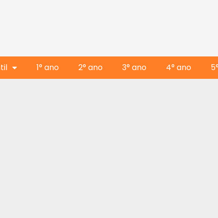
il
1° ano
2° ano
3° ano
4° ano
5