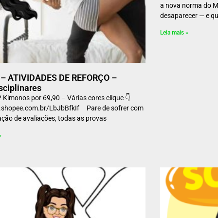
a nova norma do ME
desaparecer — e qu
Leia mais »
o – ATIVIDADES DE REFORÇO –
sciplinares
2 Kimonos por 69,90 – Várias cores clique 👇
s.shopee.com.br/LbJbBfkIf Pare de sofrer com
ação de avaliações, todas as provas
»