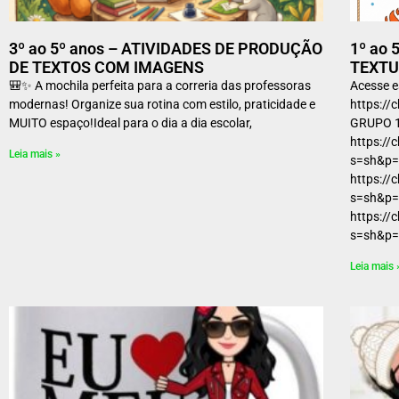
3º ao 5º anos – ATIVIDADES DE PRODUÇÃO
1º ao 
DE TEXTOS COM IMAGENS
TEXTU
🎒✨ A mochila perfeita para a correria das professoras
Acesse e
modernas! Organize sua rotina com estilo, praticidade e
https:/
MUITO espaço!Ideal para o dia a dia escolar,
GRUPO 
https:/
Leia mais »
s=sh&p=
https:/
s=sh&p=
https:/
s=sh&p
Leia mais 