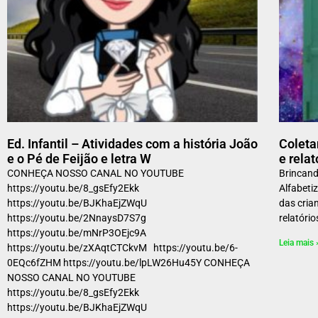
Ed. Infantil – Atividades com a história João
Coleta
e o Pé de Feijão e letra W
e relat
CONHEÇA NOSSO CANAL NO YOUTUBE
Brincan
https://youtu.be/8_gsEfy2Ekk
Alfabeti
https://youtu.be/BJKhaEjZWqU
das cria
https://youtu.be/2NnaysD7S7g
relatóri
https://youtu.be/mNrP3OEjc9A
Leia mais 
https://youtu.be/zXAqtCTCkvM https://youtu.be/6-
0EQc6fZHM https://youtu.be/lpLW26Hu45Y CONHEÇA
NOSSO CANAL NO YOUTUBE
https://youtu.be/8_gsEfy2Ekk
https://youtu.be/BJKhaEjZWqU