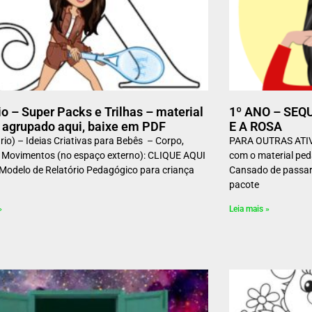
io – Super Packs e Trilhas – material
1º ANO – SEQ
e agrupado aqui, baixe em PDF
E A ROSA
ário) – Ideias Criativas para Bebês – Corpo,
PARA OUTRAS ATIVI
 Movimentos (no espaço externo): CLIQUE AQUI
com o material ped
*Modelo de Relatório Pedagógico para criança
Cansado de passar
pacote
———————–
»
Leia mais »