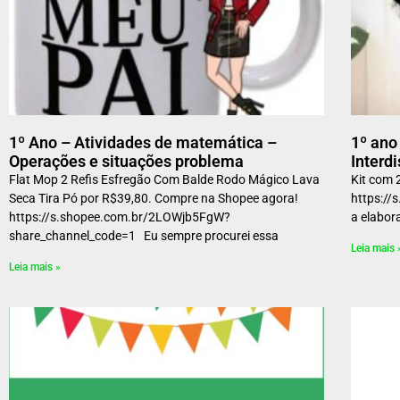
1º Ano – Atividades de matemática –
1º an
Operações e situações problema
Interdi
Flat Mop 2 Refis Esfregão Com Balde Rodo Mágico Lava
Kit com 
Seca Tira Pó por R$39,80. Compre na Shopee agora!
https://
https://s.shopee.com.br/2LOWjb5FgW?
a elabor
share_channel_code=1 Eu sempre procurei essa
Leia mais 
Leia mais »