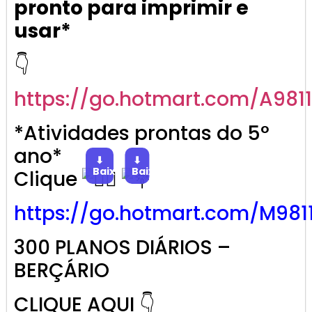
pronto para imprimir e
usar*
👇
https://go.
hotmart
.com/A981
*Atividades prontas do 5°
ano*
⬇
⬇
Baixar
Baixar
Clique
https://go.
hotmart
.com/M981
300 PLANOS DIÁRIOS –
BERÇÁRIO
CLIQUE AQUI 👇