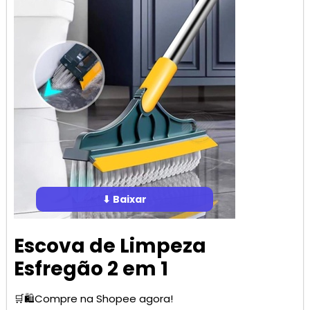
⬇ Baixar
Escova de Limpeza
Esfregão 2 em 1
🛒🛍️Compre na Shopee agora!