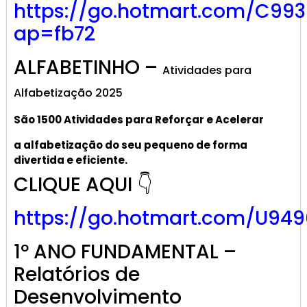
https://go.hotmart.com/C99
ap=fb72
ALFABETINHO –
Atividades para
Alfabetização 2025
São 1500 Atividades
para R
eforçar
e A
celerar
a alf
abetização
do seu pequeno de forma
divertida e eficiente.
CLIQUE AQUI 👇
https://go.hotmart.com/U949
1º ANO FUNDAMENTAL –
Relatórios de
Desenvolvimento