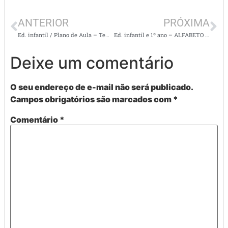
ANTERIOR
PRÓXIMA
Ed. infantil / Plano de Aula – Tema: Romero Britto – cores/ formas e padrões geométricos
Ed. infantil e 1º ano – ALFABETO SUPER LEGAL COM IMAGENS E OS 4 TIPOS DE LETRAS –
Deixe um comentário
O seu endereço de e-mail não será publicado.
Campos obrigatórios são marcados com
*
Comentário
*