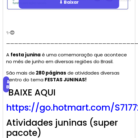
⬇ Baixar
✨😍
—————————————————————————————————
A
festa junina
é uma comemoração que acontece
no mês de junho em diversas regiões do Brasil.
São mais de
280 páginas
de atividades diversas
dentro do tema
FESTAS JUNINAS!
⬇
Baixar
BAIXE AQUI
https://go.hotmart.com/S717
Atividades juninas (super
pacote)