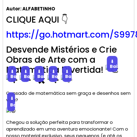
Autor: ALFABETINHO
CLIQUE AQUI 👇
https://go.hotmart.com/S997
Desvende Mistérios e Crie
Obras de Arte com a
⬇
Baixar
Matemática Divertida!
⬇
⬇
⬇
⬇
⬇
Baixar
Baixar
Baixar
Baixar
Baixar
Cansado de matemática sem graça e desenhos sem
⬇
vida?
Baixar
Chegou a solução perfeita para transformar o
aprendizado em uma aventura emocionante! Com o
nosso material exclusivo, seus pequenos (e até os