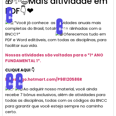
🎁✨😉Mais aitividade em
PDF👇❤
⬇
Baixar
*Você já conhece as atividades anuais mais
⬇
completas do Brasil, totalmente alinhadas com a
Baixar
BNCC?*
Oferecemos tudo em
PDF e Word editáveis, com todas as disciplinas, para
facilitar sua vida.
Nossas atividades são voltadas para o *1º ANO
FUNDAMENTAL 1*.
CLIQUE AQUI 👇
⬇
⬇
https://go.
hotmart
.com/P98120586R
Baixar
Baixar
Ao adquirir nosso material, você ainda
recebe 7 bônus exclusivos, além de atividades para
todas as disciplinas, todas com os códigos da BNCC
para garantir que você esteja sempre no caminho
certo.