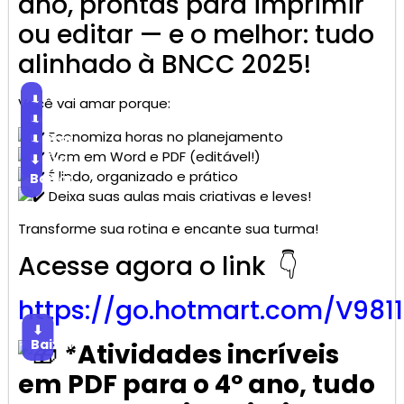
ano, prontas para imprimir
ou editar — e o melhor: tudo
alinhado à BNCC 2025!
⬇
Você vai amar porque:
Baixar
⬇
Economiza horas no planejamento
Baixar
⬇
Vem em Word e PDF (editável!)
Baixar
⬇
É lindo, organizado e prático
Baixar
Deixa suas aulas mais criativas e leves!
Transforme sua rotina e encante sua turma!
Acesse agora o link 👇
https://go.
hotmart
.com/V981
⬇
Baixar
*Atividades incríveis
em PDF para o 4º ano, tudo