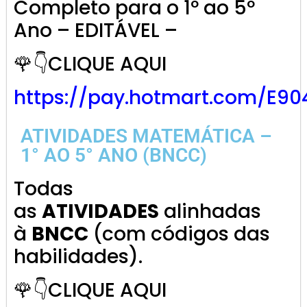
Completo para o 1º ao 5º
Ano – EDITÁVEL –
🌹👇CLIQUE AQUI
https://pay.hotmart.com/E9
ATIVIDADES MATEMÁTICA –
1° AO 5° ANO (BNCC)
Todas
as
ATIVIDADES
alinhadas
à
BNCC
(com códigos das
habilidades).
🌹👇CLIQUE AQUI