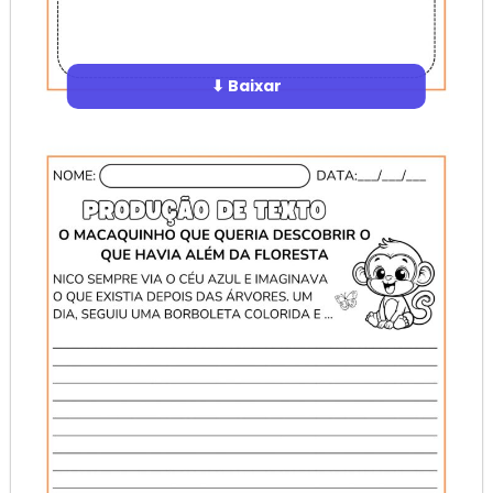
⬇ Baixar