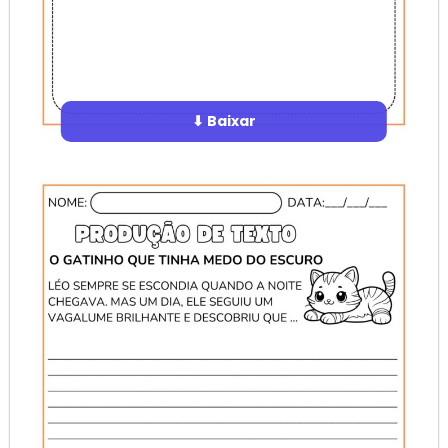
⬇ Baixar