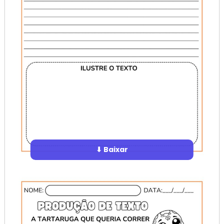
⬇ Baixar