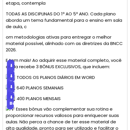
etapa, contempla
TODAS AS DISCIPLINAS DO 1º AO 5º ANO. Cada plano
aborda um tema fundamental para o ensino em sala
de aula, c
om metodologias ativas para entregar o melhor
material possível, alinhado com as diretrizes da BNCC
2026.
E tem mais! Ao adquirir esse material completo, você
⬇
ainda recebe 3 BÔNUS EXCLUSIVOS, que incluem:
Baixar
⬇
TODOS OS PLANOS DIÁRIOS EM WORD
Baixar
⬇
640 PLANOS SEMANAIS
Baixar
⬇
400 PLANOS MENSAIS
Baixar
Esses bônus vão complementar sua rotina e
proporcionar recursos valiosos para enriquecer suas
aulas. Não perca a chance de ter esse material de
alta qualidade, pronto para ser utilizado e facilitar o