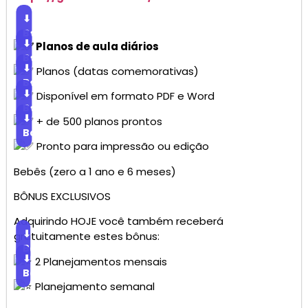
⬇
Baixar
⬇
Planos de aula diários
Baixar
⬇
Planos (datas comemorativas)
Baixar
⬇
Disponível em formato PDF e Word
Baixar
⬇
+ de 500 planos prontos
Baixar
Pronto para impressão ou edição
Bebês (zero a 1 ano e 6 meses)
BÔNUS EXCLUSIVOS
Adquirindo HOJE você também receberá
⬇
gratuitamente estes bônus:
Baixar
⬇
2 Planejamentos mensais
Baixar
Planejamento semanal