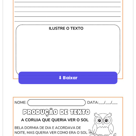
⬇ Baixar