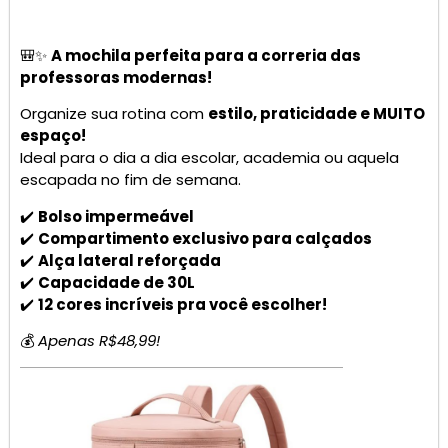
🎒✨
A mochila perfeita para a correria das
professoras modernas!
Organize sua rotina com
estilo, praticidade e MUITO
espaço!
Ideal para o dia a dia escolar, academia ou aquela
escapada no fim de semana.
✔️
Bolso impermeável
✔️
Compartimento exclusivo para calçados
✔️
Alça lateral reforçada
✔️
Capacidade de 30L
✔️
12 cores incríveis pra você escolher!
💰
Apenas R$48,99!