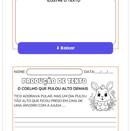
⬇ Baixar