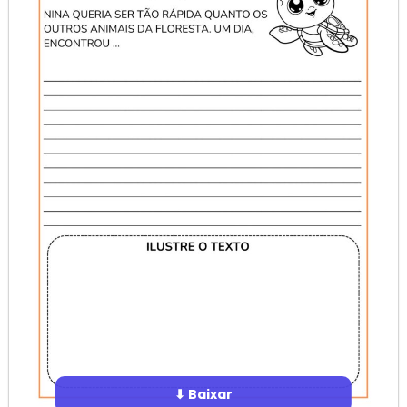
⬇ Baixar