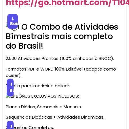
https://go.hotmart.com/T1
⬇
Baixar
O Combo de Atividades
Bimestrais mais completo
do Brasil!
2.000 Atividades Prontas (100% alinhadas à BNCC).
Formatos PDF e WORD 100% Editável (adapte como
quiser).
⬇
Pronto para imprimir e aplicar.
Baixar
BÔNUS EXCLUSIVOS INCLUSOS:
Planos Diários, Semanais e Mensais.
Sequências Didáticas + Atividades Dinâmicas.
⬇
Gabaritos Completos.