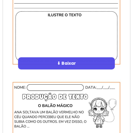
⬇ Baixar