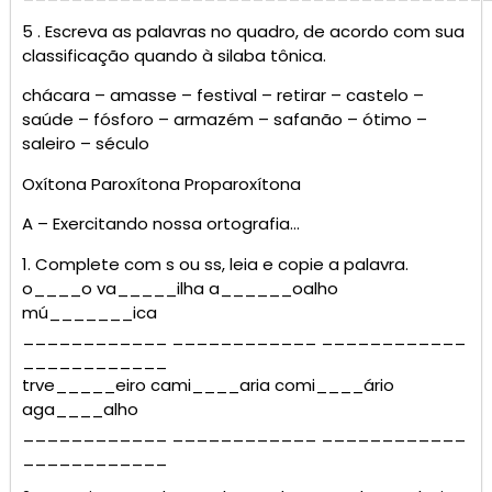
5 . Escreva as palavras no quadro, de acordo com sua
classificação quando à silaba tônica.
chácara – amasse – festival – retirar – castelo –
saúde – fósforo – armazém – safanão – ótimo –
saleiro – século
Oxítona Paroxítona Proparoxítona
A – Exercitando nossa ortografia…
1. Complete com s ou ss, leia e copie a palavra.
o____o va_____ilha a______oalho
mú_______ica
____________ ____________ ____________
____________
trve_____eiro cami____aria comi____ário
aga____alho
____________ ____________ ____________
____________