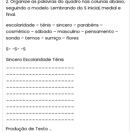
2. Organize as palavras do quadro nas colunas abaixo,
seguindo o modelo. Lembrando do S inicial, medial e
final.
escolaridade – tênis – sincero – parabéns –
cosmético – sábado – masculino – pensamento –
sonda – temos – sumiço – flores
S- -S- -S
Sincero Escolaridade Tênis
_____________________
_____________________
_____________________
_____________________
_____________________
_____________________
_____________________
_____________________
_____________________
Produção de Texto …