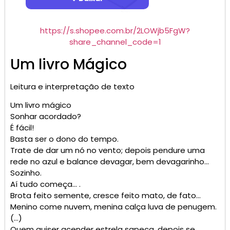
https://s.shopee.com.br/2LOWjb5FgW?
share_channel_code=1
Um livro Mágico
Leitura e interpretação de texto
Um livro mágico
Sonhar acordado?
É fácil!
Basta ser o dono do tempo.
Trate de dar um nó no vento; depois pendure uma
rede no azul e balance devagar, bem devagarinho…
Sozinho.
Aí tudo começa… .
Brota feito semente, cresce feito mato, de fato…
Menino come nuvem, menina calça luva de penugem.
(…)
Quem quiser acender estrela sapeca, depois se