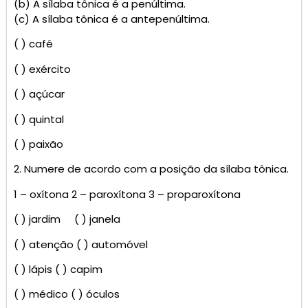
(b) A sílaba tônica é a penúltima.
(c) A sílaba tônica é a antepenúltima.
( ) café
( ) exército
( ) açúcar
( ) quintal
( ) paixão
2. Numere de acordo com a posição da sílaba tônica.
1 – oxítona 2 – paroxítona 3 – proparoxítona
( ) jardim ( ) janela
( ) atenção ( ) automóvel
( ) lápis ( ) capim
( ) médico ( ) óculos