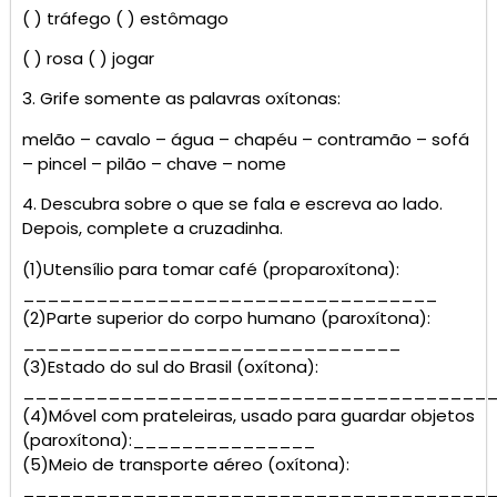
( ) tráfego ( ) estômago
( ) rosa ( ) jogar
3. Grife somente as palavras oxítonas:
melão – cavalo – água – chapéu – contramão – sofá
– pincel – pilão – chave – nome
4. Descubra sobre o que se fala e escreva ao lado.
Depois, complete a cruzadinha.
(1)Utensílio para tomar café (proparoxítona):
__________________________________
(2)Parte superior do corpo humano (paroxítona):
_______________________________
(3)Estado do sul do Brasil (oxítona):
______________________________________
(4)Móvel com prateleiras, usado para guardar objetos
(paroxítona):_______________
(5)Meio de transporte aéreo (oxítona):
______________________________________