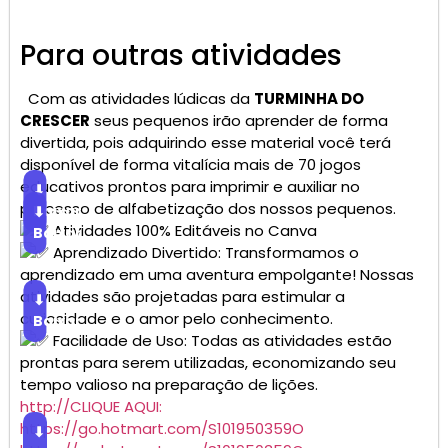
Para outras atividades
Com as atividades lúdicas da
TURMINHA DO
CRESCER
seus pequenos irão aprender de forma
divertida, pois adquirindo esse material você terá
disponível de forma vitalícia mais de 70 jogos
educativos prontos para imprimir e auxiliar no
⬇
processo de alfabetização dos nossos pequenos.
Baixar
⬇
Atividades 100% Editáveis no Canva
Baixar
Aprendizado Divertido: Transformamos o
aprendizado em uma aventura empolgante! Nossas
atividades são projetadas para estimular a
⬇
curiosidade e o amor pelo conhecimento.
Baixar
Facilidade de Uso: Todas as atividades estão
prontas para serem utilizadas, economizando seu
tempo valioso na preparação de lições.
http://CLIQUE AQUI:
https://go.hotmart.com/S101950359O
⬇