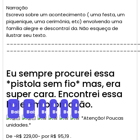
Narração
Escreva sobre um acontecimento ( uma festa, um
piquenique, uma cerimônia, etc) envolvendo uma
família alegre e descontraí da. Não esqueça de
ilustrar seu texto.
______________________________________
______________________________________
Eu sempre procurei essa
*pistola sem fio* mas, era
super cara. Encontrei essa
hoje em promoção.
⬇
⬇
⬇
⬇
⬇
⬇
Baixar
Baixar
Baixar
Baixar
Baixar
Baixar
*Atenção! Poucas
unidades.*
De ~R$ 229,00~ por R$ 95,19 .