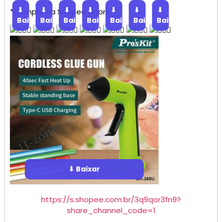
⬇
⬇
⬇
⬇
⬇
⬇
⬇
*Compre na Shopee agora*!
Baixar
Baixar
Baixar
Baixar
Baixar
Baixar
Baixar
⬇ Baixar
https://s.shopee.com.br/3q9qor3fn9?
share_channel_code=1