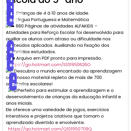
⬇
Baixar
⬇
Crianças de 4 á 10 anos de idade.
Baixar
⬇
Língua Portuguesa e Matemática
Baixar
660 Páginas de atividades ALFAKIDS –
Atividades para Reforço Escolar foi desenvolvido para
auxiliar os alunos com atraso ou dificuldade nos
conteúdos aplicados. Auxiliando na fixação dos
⬇
conteúdos estudados.
Baixar
Arquivo em PDF pronto para impressão.
⬇
https://go.hotmart.com/S101950626O
Baixar
Descubra o mundo encantado da aprendizagem
com nosso material repleto de mais de 700
⬇
atividades escolares!
Baixar
Perfeito para estimular a aprendizagem e o
desenvolvimento de crianças da educação infantil e
anos iniciais.
Ele oferece uma variedade de jogos, exercícios
interativos e projetos criativos que tornam o
aprendizado divertido e envolvente.
https://go.hotmart.com/Q101950709Q