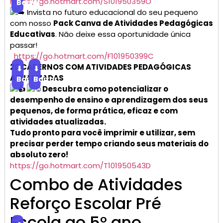
https://go.hotmart.com/S101950359O
Baixar
Invista no futuro educacional do seu pequeno
com nosso
Pack Canva de Atividades Pedagógicas
Educativas
. Não deixe essa oportunidade única
passar!
https://go.hotmart.com/F101950399C
20 CADERNOS COM ATIVIDADES PEDAGÓGICAS
⬇
⬇
ATUALIZADAS
Baixar
Baixar
Descubra como potencializar o
desempenho de ensino e aprendizagem dos seus
pequenos, de forma prática, eficaz e com
atividades atualizadas.
Tudo pronto para você imprimir e utilizar, sem
precisar perder tempo criando seus materiais do
absoluto zero!
https://go.hotmart.com/T101950543D
Combo de Atividades
Reforço Escolar Pré
Escola ao 5° ano