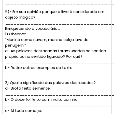
______________________________________
5)- Em sua opinião por que o livro é considerado um
objeto mágico?
______________________________________
Enriquecendo o vocabulário…
1) Observe:
“Menino come nuvem, menina calça luva de
penugem.”
a- As palavras destacadas foram usadas no sentido
próprio ou no sentido figurado? Por quê?
______________________________________
b- Retire outros exemplos do texto:
______________________________________
2) Qual o significado das palavras destacadas?
a- Brota feito semente.
______________________________________
b- O doce foi feito com muito carinho.
______________________________________
c- Aí tudo começa.