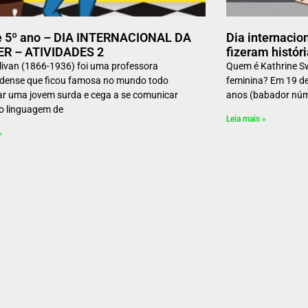
 e 5º ano – DIA INTERNACIONAL DA
Dia internacio
R – ATIVIDADES 2
fizeram históri
livan (1866-1936) foi uma professora
Quem é Kathrine Sw
dense que ficou famosa no mundo todo
feminina? Em 19 de 
ar uma jovem surda e cega a se comunicar
anos (babador núm
do linguagem de
Leia mais »
»