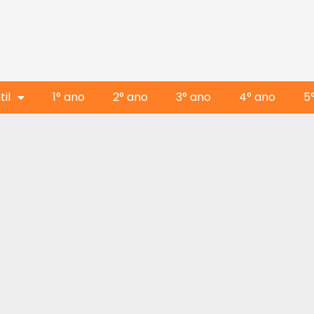
il
1° ano
2° ano
3° ano
4° ano
5