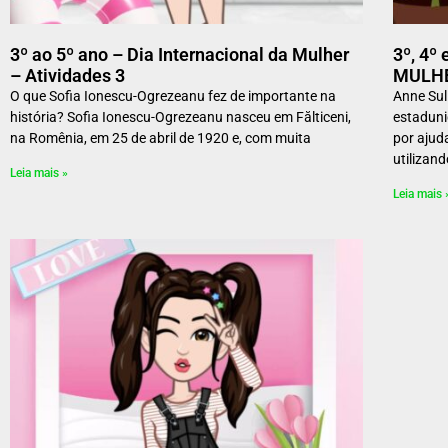
3º ao 5º ano – Dia Internacional da Mulher
3º, 4º
– Atividades 3
MULHE
O que Sofia Ionescu-Ogrezeanu fez de importante na
Anne Sul
história? Sofia Ionescu-Ogrezeanu nasceu em Fălticeni,
estaduni
na Romênia, em 25 de abril de 1920 e, com muita
por ajud
utilizan
Leia mais »
Leia mais 