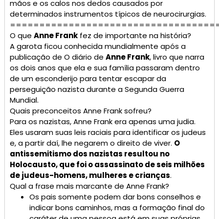
mãos e os calos nos dedos causados por
determinados instrumentos típicos de neurocirurgias.
===================================
O que
Anne Frank
fez de importante na história?
A garota ficou conhecida mundialmente após a
publicação de O diário de
Anne Frank
, livro que narra
os dois anos que ela e sua família passaram dentro
de um esconderijo para tentar escapar da
perseguição nazista durante a Segunda Guerra
Mundial.
Quais preconceitos Anne Frank sofreu?
Para os nazistas, Anne Frank era apenas uma judia.
Eles usaram suas leis raciais para identificar os judeus
e, a partir daí, lhe negarem o direito de viver.
O
antissemitismo dos nazistas resultou no
Holocausto, que foi o assassinato de seis milhões
de judeus-homens, mulheres e crianças
.
Qual a frase mais marcante de Anne Frank?
Os pais somente podem dar bons conselhos e
indicar bons caminhos, mas a formação final do
caráter de uma pessoa está em suas próprias