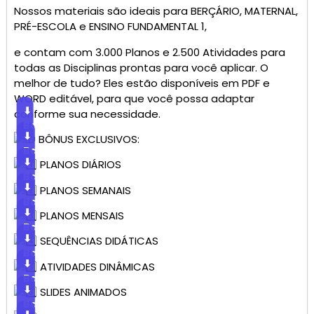
Nossos materiais são ideais para BERÇÁRIO, MATERNAL,
PRÉ-ESCOLA e ENSINO FUNDAMENTAL 1,
e contam com 3.000 Planos e 2.500 Atividades para
todas as Disciplinas prontas para você aplicar. O
melhor de tudo? Eles estão disponíveis em PDF e
WORD editável, para que você possa adaptar
⬇
conforme sua necessidade.
Baixar
⬇
BÔNUS EXCLUSIVOS:
Baixar
⬇
PLANOS DIÁRIOS
Baixar
⬇
PLANOS SEMANAIS
Baixar
⬇
PLANOS MENSAIS
Baixar
⬇
SEQUÊNCIAS DIDÁTICAS
Baixar
⬇
ATIVIDADES DINÂMICAS
Baixar
⬇
SLIDES ANIMADOS
Baixar