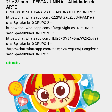
2º e 3º ano – FESTA JUNINA – Atividades de
ARTE
GRUPOS DO SITE PARA MATERIAIS GRATUITOS: GRUPO 1 –
https://chat.whatsapp.com/KZZtWtIZRLZJgB4FiAM1eI?
s=sh&p=a&mlu=0 GRUPO 2 –
https://chat.whatsapp.com/EfDxgFSfghF89TRPEDN0D9?
s=sh&p=a&mlu=0 GRUPO 3 – :
https://chat.whatsapp.com/HkUr6PQV847Gm7WZb2jp7a?
s=sh&p=a&mlu=0 GRUPO 4 –
https://chat.whatsapp.com/E9OejXVD7vqEW6jD3mgdVB?
s=sh&p=a&mlu=0 GRUPO 5 –
Leia mais »