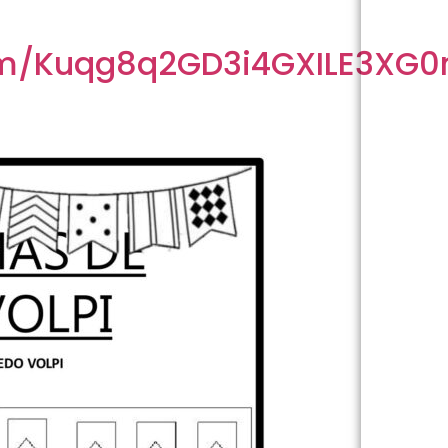
om/Kuqg8q2GD3i4GXILE3XG0