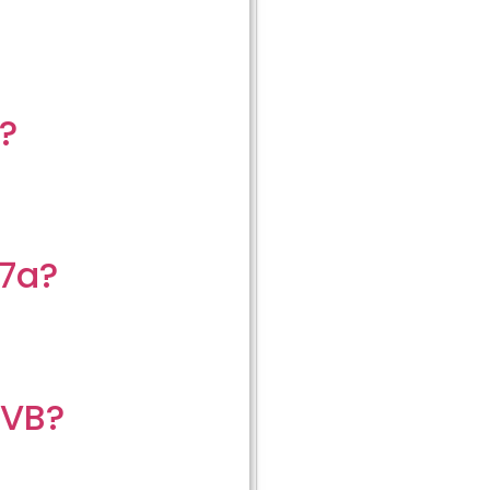
?
7a?
dVB?