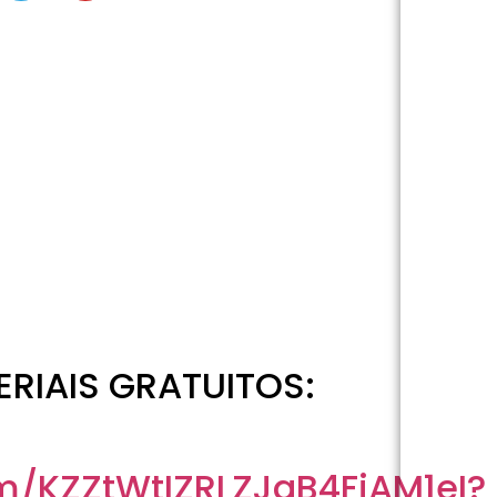
RIAIS GRATUITOS:
m/KZZtWtIZRLZJgB4FiAM1eI?