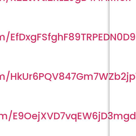
om/EfDxgFSfghF89TRPEDN0D9
com/HkUr6PQV847Gm7WZb2jp
com/E9OejXVD7vqEW6jD3mg