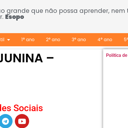
ão grande que não possa aprender, nem
r.
Esopo
il
1° ano
2° ano
3° ano
4° ano
5
 JUNINA –
Política d
es Sociais