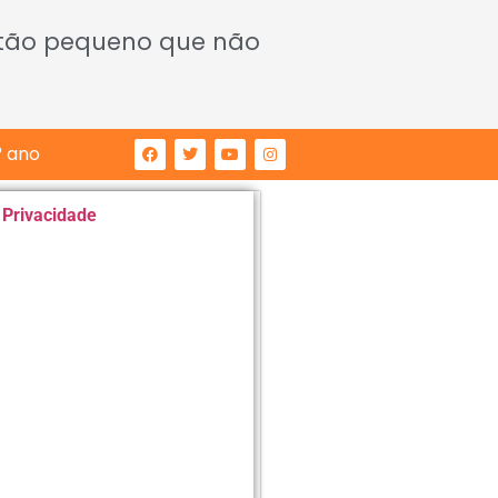
 tão pequeno que não
° ano
e Privacidade