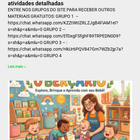
atividades detalhadas
ENTRE NOS GRUPOS DO SITE PARA RECEBER OUTROS
MATERIAIS GRATUITOS: GRUPO 1 –
https://chat.whatsapp.com/KZZtWtIZRLZJgB4FiAM1eI?
s=sh&p=a&mlu=0 GRUPO 2 –
https://chat.whatsapp.com/EfDxgFSfghF89TRPEDN0D9?
s=sh&p=a&mlu=0 GRUPO 3 – :
https://chat.whatsapp.com/HkUr6PQV847Gm7WZb2jp7a?
s=sh&p=a&mlu=0 GRUPO 4
Leia mais »