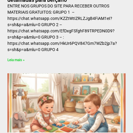
ENTRE NOS GRUPOS DO SITE PARA RECEBER OUTROS
MATERIAIS GRATUITOS: GRUPO 1 –
https://chat.whatsapp.com/KZZtWtIZRLZJgB4FiAM1eI?
s=sh&p=a&mlu=0 GRUPO 2 –
https://chat.whatsapp.com/EfDxgFSfghF89TRPEDN0D9?
s=sh&p=a&mlu=0 GRUPO 3 – :
https://chat.whatsapp.com/HkUr6PQV847Gm7WZb2jp7a?
s=sh&p=a&mlu=0 GRUPO 4
Leia mais »