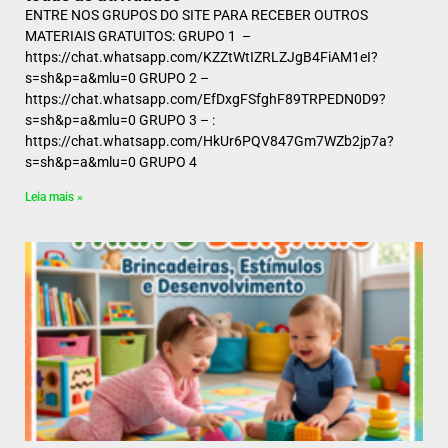
ENTRE NOS GRUPOS DO SITE PARA RECEBER OUTROS
MATERIAIS GRATUITOS: GRUPO 1 –
https://chat.whatsapp.com/KZZtWtIZRLZJgB4FiAM1eI?
s=sh&p=a&mlu=0 GRUPO 2 –
https://chat.whatsapp.com/EfDxgFSfghF89TRPEDN0D9?
s=sh&p=a&mlu=0 GRUPO 3 – :
https://chat.whatsapp.com/HkUr6PQV847Gm7WZb2jp7a?
s=sh&p=a&mlu=0 GRUPO 4
Leia mais »