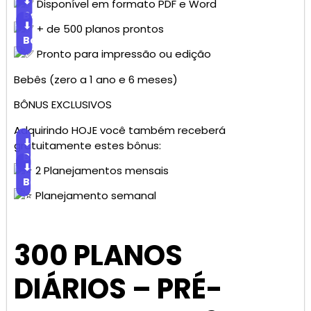
⬇
Disponível em formato PDF e Word
Baixar
⬇
+ de 500 planos prontos
Baixar
Pronto para impressão ou edição
Bebês (zero a 1 ano e 6 meses)
BÔNUS EXCLUSIVOS
Adquirindo HOJE você também receberá
⬇
gratuitamente estes bônus:
Baixar
⬇
2 Planejamentos mensais
Baixar
Planejamento semanal
300 PLANOS
DIÁRIOS – PRÉ-