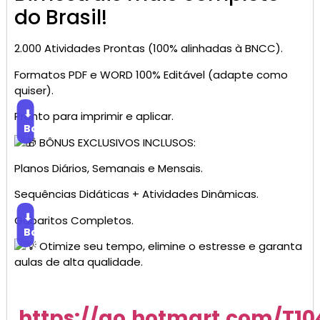
do Brasil!
2.000 Atividades Prontas (100% alinhadas à BNCC).
Formatos PDF e WORD 100% Editável (adapte como
quiser).
⬇
Pronto para imprimir e aplicar.
Baixar
BÔNUS EXCLUSIVOS INCLUSOS:
Planos Diários, Semanais e Mensais.
Sequências Didáticas + Atividades Dinâmicas.
⬇
Gabaritos Completos.
Baixar
Otimize seu tempo, elimine o estresse e garanta
aulas de alta qualidade.
https://go.hotmart.com/T1