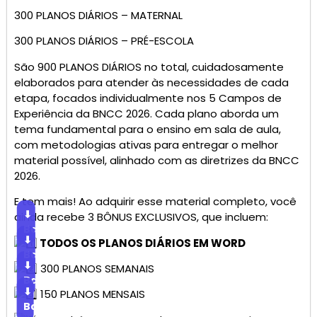
300 PLANOS DIÁRIOS – MATERNAL
300 PLANOS DIÁRIOS – PRÉ-ESCOLA
São 900 PLANOS DIÁRIOS no total, cuidadosamente
elaborados para atender às necessidades de cada
etapa, focados individualmente nos 5 Campos de
Experiência da BNCC 2026. Cada plano aborda um
tema fundamental para o ensino em sala de aula,
com metodologias ativas para entregar o melhor
material possível, alinhado com as diretrizes da BNCC
2026.
E tem mais! Ao adquirir esse material completo, você
⬇
ainda recebe 3 BÔNUS EXCLUSIVOS, que incluem:
Baixar
⬇
TODOS OS PLANOS DIÁRIOS EM WORD
Baixar
⬇
300 PLANOS SEMANAIS
Baixar
⬇
150 PLANOS MENSAIS
Baixar