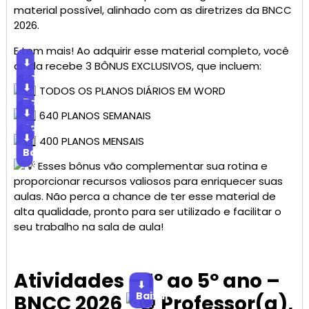
material possível, alinhado com as diretrizes da BNCC
2026.
E tem mais! Ao adquirir esse material completo, você
⬇
ainda recebe 3 BÔNUS EXCLUSIVOS, que incluem:
Baixar
⬇
TODOS OS PLANOS DIÁRIOS EM WORD
Baixar
⬇
640 PLANOS SEMANAIS
Baixar
⬇
400 PLANOS MENSAIS
Baixar
Esses bônus vão complementar sua rotina e
proporcionar recursos valiosos para enriquecer suas
aulas. Não perca a chance de ter esse material de
alta qualidade, pronto para ser utilizado e facilitar o
seu trabalho na sala de aula!
Atividades – 1º ao 5º ano –
⬇
Baixar
BNCC 2026
Professor(a),