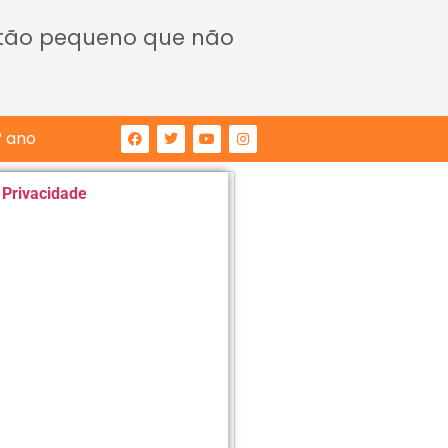
 tão pequeno que não
° ano
e Privacidade