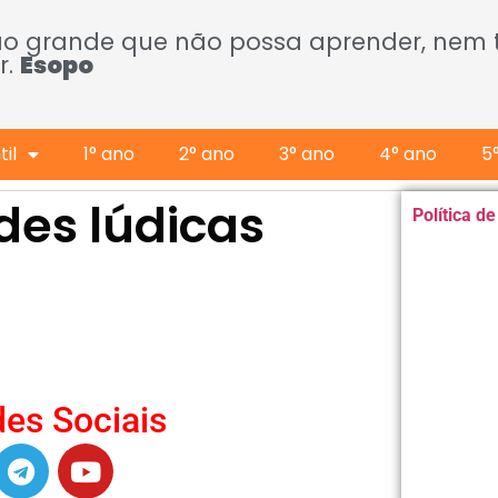
ão grande que não possa aprender, nem
r.
Esopo
il
1° ano
2° ano
3° ano
4° ano
5
des lúdicas
Política d
es Sociais