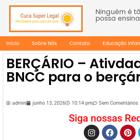
Ninguém é t
possa ensina
Início
Sobre Nós
Contato
Educação Infant
BERÇÁRIO – Ativdad
BNCC para o berçár
admin
junho 13, 2026
10:14 pm
Sem Comentários
Siga nossas Red