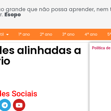
ão grande que não possa aprender, nem
r.
Esopo
il
1° ano
2° ano
3° ano
4° ano
5
es alinhadas a
Política d
io
es Sociais