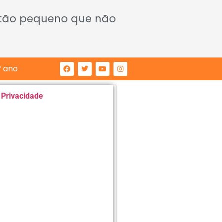
 tão pequeno que não
° ano
e Privacidade