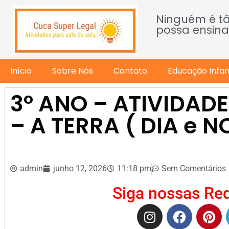
Ninguém é t
possa ensina
Início
Sobre Nós
Contato
Educação Infant
3º ANO – ATIVIDAD
– A TERRA ( DIA e N
admin
junho 12, 2026
11:18 pm
Sem Comentários
Siga nossas Red