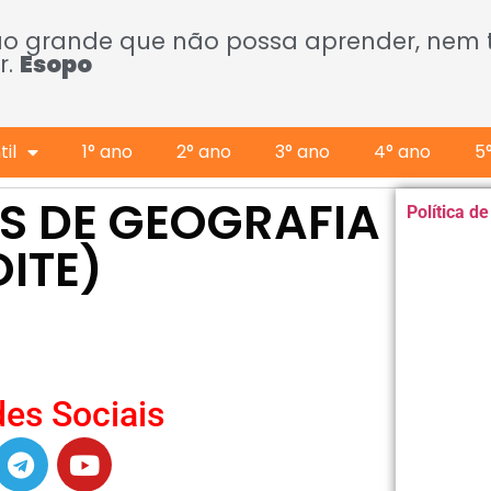
ão grande que não possa aprender, nem
r.
Esopo
il
1° ano
2° ano
3° ano
4° ano
5
ES DE GEOGRAFIA
Política d
OITE)
es Sociais