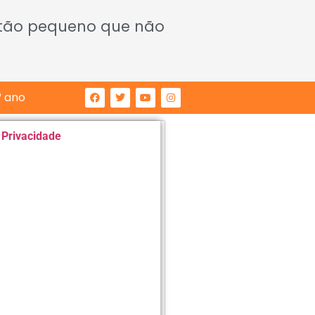
 tão pequeno que não
° ano
e Privacidade