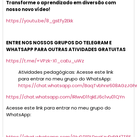
Transforme o aprendizado em diversão com
nosso novo vídeo!
https://youtu.be/8_gsEfy2Ekk
ENTRE NOS NOSSOS GRUPOS DO TELEGRAM E
WHATSAPP PARA OUTRAS ATIVIDADES GRATUITAS
https://t.me/+VPzk-X1_caEu_uWz
Atividades pedagógicas: Acesse este link
para entrar no meu grupo do WhatsApp:
https://chat.whatsapp.com/BaqTvbhrxr608AGzJGh
https://chat.whatsapp.com/IRlwvD1fqkEJ6c1vu01QYn
Acesse este link para entrar no meu grupo do
WhatsApp:
https://chat.whatsapp.com/GIuDTFPLDpsKzvRdYM7T6F