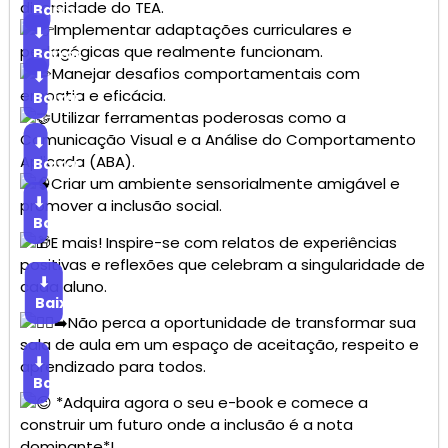
diversidade do TEA.
Baixar
Implementar adaptações curriculares e
⬇
pedagógicas que realmente funcionam.
Baixar
Manejar desafios comportamentais com
⬇
empatia e eficácia.
Baixar
Utilizar ferramentas poderosas como a
Comunicação Visual e a Análise do Comportamento
⬇
Aplicada (ABA).
Baixar
Criar um ambiente sensorialmente amigável e
⬇
promover a inclusão social.
Baixar
E mais! Inspire-se com relatos de experiências
positivas e reflexões que celebram a singularidade de
⬇
cada aluno.
Baixar
Não perca a oportunidade de transformar sua
sala de aula em um espaço de aceitação, respeito e
⬇
aprendizado para todos.
Baixar
*Adquira agora o seu e-book e comece a
construir um futuro onde a inclusão é a nota
dominante*!