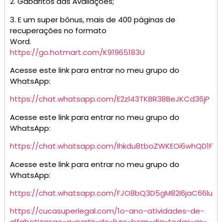
2. Gabaritos das Avaliações;
3. E um super bônus, mais de 400 páginas de
recuperações no formato
Word.
https://go.hotmart.com/K91965183U
Acesse este link para entrar no meu grupo do
WhatsApp:
https://chat.whatsapp.com/E2zl43TKBR38BeJKCd36jP
Acesse este link para entrar no meu grupo do
WhatsApp:
https://chat.whatsapp.com/Ihkdu8tboZWKEOi6whQD1F
Acesse este link para entrar no meu grupo do
WhatsApp:
https://chat.whatsapp.com/FJO8bQ3D5gM82I6jaC66lu
https://cucasuperlegal.com/1o-ano-atividades-de-
alfabetizacao-a-partir-do-livro-bom-dia-todas-as-