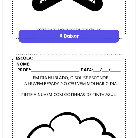
⬇ Baixar