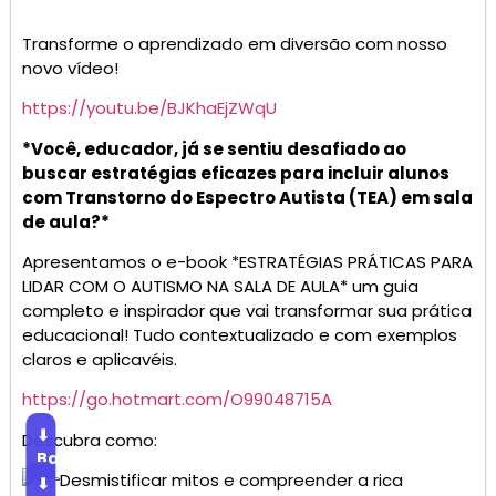
Transforme o aprendizado em diversão com nosso
novo vídeo!
https://youtu.be/BJKhaEjZWqU
*Você, educador, já se sentiu desafiado ao
buscar estratégias eficazes para incluir alunos
com Transtorno do Espectro Autista (TEA) em sala
de aula?*
Apresentamos o e-book *ESTRATÉGIAS PRÁTICAS PARA
LIDAR COM O AUTISMO NA SALA DE AULA* um guia
completo e inspirador que vai transformar sua prática
educacional! Tudo contextualizado e com exemplos
claros e aplicavéis.
https://go.hotmart.com/O99048715A
⬇
Descubra como:
Baixar
Desmistificar mitos e compreender a rica
⬇