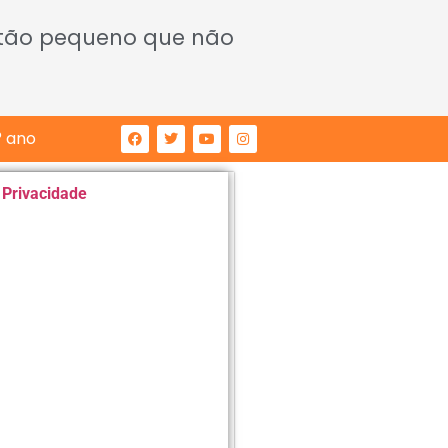
 tão pequeno que não
° ano
e Privacidade