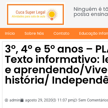
Ninguém é t
possa ensina
Início
Sobre Nós
Contato
Educação Infant
3º, 4º e 5º anos – 
Texto informativo: 
e aprendendo/Vive
história/ Independê
admin
agosto 29, 2020
11:07 pm
Sem Comentário