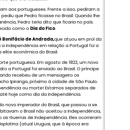
vam aos portugueses. Frente a isso, pediram a
 pediu que Pedro ficasse no Brasil. Quando lhe
ência, Pedro teria dito que ficaria no país.
nhecido como o
Dia do Fico
.
é Bonifácio de Andrada,
que atuou em prol da
a independência em relação a Portugal foi a
lite econômica do Brasil.
orte portuguesa. Em agosto de 1822, um novo
 a Portugal foi enviado ao Brasil. O príncipe
quando recebeu de um mensageiro os
ho Ipiranga, próximo à cidade de São Paulo.
ndependência ou morte! Estamos separados de
 até hoje como dia da independência.
do novo imperador do Brasil, que passou a se
bitavam o Brasil não aceitou a independência,
o as Guerras de Independência. Eles ocorreram
isplatina (atual Uruguai, que à época era