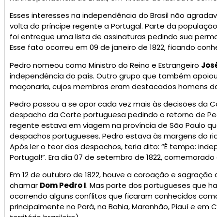
Esses interesses na independência do Brasil não agrada
volta do príncipe regente a Portugal. Parte da população
foi entregue uma lista de assinaturas pedindo sua perman
Esse fato ocorreu em 09 de janeiro de 1822, ficando co
Pedro nomeou como Ministro do Reino e Estrangeiro
Jos
independência do país. Outro grupo que também apoiou 
maçonaria, cujos membros eram destacados homens da e
Pedro passou a se opor cada vez mais às decisões da C
despacho da Corte portuguesa pedindo o retorno de Pedro
regente estava em viagem na província de São Paulo 
despachos portugueses. Pedro estava às margens do riac
Após ler o teor dos despachos, teria dito: “É tempo: i
Portugal!”. Era dia 07 de setembro de 1822, comemorado
Em 12 de outubro de 1822, houve a coroação e sagração 
chamar
Dom Pedro I
. Mas parte dos portugueses que ha
ocorrendo alguns conflitos que ficaram conhecidos com
principalmente no Pará, na Bahia, Maranhão, Piauí e em C