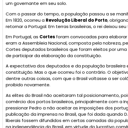
um governante em seu solo.
Com o passar do tempo, a população passou a se manif
Em 1820, ocorreu a
Revolução Liberal do Porto
, obrigan
retornar a Portugal. Em terras brasileiras, o rei deixou seu
Em Portugal, as
Cortes
foram convocadas para elaborar a
eram a Assembleia Nacional, composta pela nobreza, pel
Cortes deputados brasileiros que foram eleitos por um
de participar da elaboração da constituição.
A expectativa dos deputados e da população brasileira 
constituição. Mas o que ocorreu foi o contrário. O objet
dentre outras coisas, com que o Brasil voltasse a ser co
proibido novamente.
As elites do Brasil não aceitaram tal posicionamento, 
comércio dos portos brasileiros, principalmente com a In
pressionar Pedro a não aceitar as imposições dos portug
publicação da imprensa no Brasil, que foi dada quando D.
liberais fossem difundidos em certas camadas da popul
na independência do Brasil, em virtude do lucrativo comé