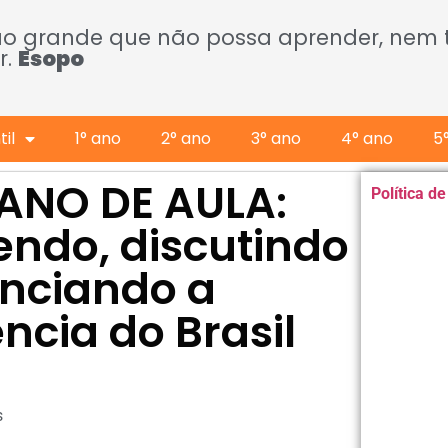
ão grande que não possa aprender, nem
r.
Esopo
il
1° ano
2° ano
3° ano
4° ano
5
PLANO DE AULA:
Política d
lendo, discutindo
nciando a
ncia do Brasil
s