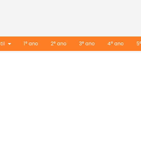
il
1° ano
2° ano
3° ano
4° ano
5