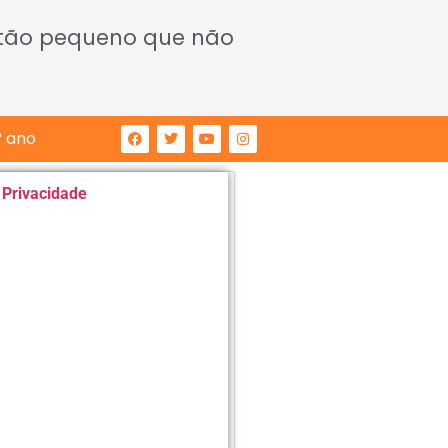
 tão pequeno que não
° ano
e Privacidade