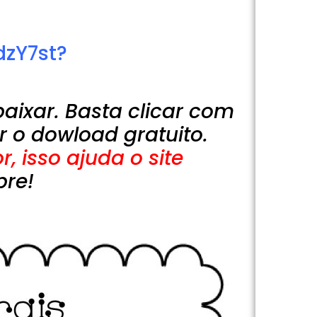
dzY7st?
baixar. Basta clicar com
r o dowload gratuito.
, isso ajuda o site
pre!