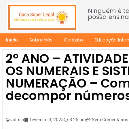
Ninguém é t
possa ensina
Início
Sobre Nós
Contato
Educação Infant
2º ANO – ATIVIDAD
OS NUMERAIS E SIS
NUMERAÇÃO – Com
decompor número
admin
fevereiro 3, 2025
8:25 pm
Sem Comentários