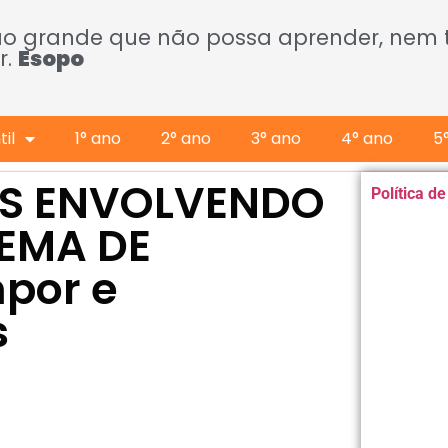
ão grande que não possa aprender, nem
r.
Esopo
il
1° ano
2° ano
3° ano
4° ano
5
ES ENVOLVENDO
Política d
TEMA DE
por e
s