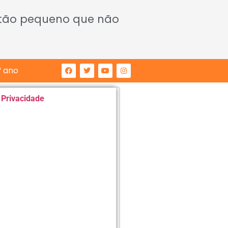
 tão pequeno que não
° ano
e Privacidade