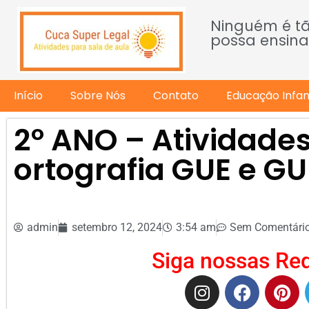
Ninguém é t
possa ensina
Início
Sobre Nós
Contato
Educação Infant
2º ANO – Atividades
ortografia GUE e GU
admin
setembro 12, 2024
3:54 am
Sem Comentári
Siga nossas Red