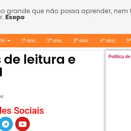
ão grande que não possa aprender, nem
r.
Esopo
il
1° ano
2° ano
3° ano
4° ano
5
 de leitura e
Política d
I
os
es Sociais