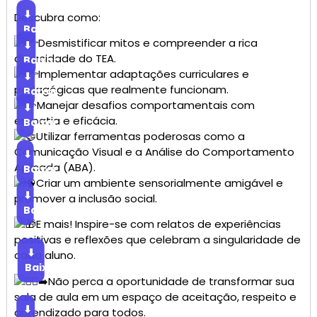
⬇
Descubra como:
Baixar
Desmistificar mitos e compreender a rica
⬇
diversidade do TEA.
Baixar
Implementar adaptações curriculares e
⬇
pedagógicas que realmente funcionam.
Baixar
Manejar desafios comportamentais com
⬇
empatia e eficácia.
Baixar
Utilizar ferramentas poderosas como a
Comunicação Visual e a Análise do Comportamento
⬇
Aplicada (ABA).
Baixar
Criar um ambiente sensorialmente amigável e
⬇
promover a inclusão social.
Baixar
E mais! Inspire-se com relatos de experiências
positivas e reflexões que celebram a singularidade de
⬇
cada aluno.
Baixar
Não perca a oportunidade de transformar sua
sala de aula em um espaço de aceitação, respeito e
⬇
aprendizado para todos.