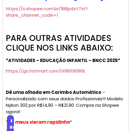
https://s.shopee.com.br/1B8pdzY7st?
share_channel_code=1
PARA OUTRAS ATIVIDADES
CLIQUE NOS LINKS ABAIXO:
*ATIVIDADES – EDUCAÇÃO INFANTIL – BNCC 2025*
https://go.hotmart.com/G98119090E
Dê uma olhada em Carimbo Automático
–
Personalizado com seus dados Profissionais!!! Modelo
Nykon 302 por R$14,90 – R$21,90. Compre na Shopee
agora!
⬇
*Os meus vieram rapidinho
*
Baixar