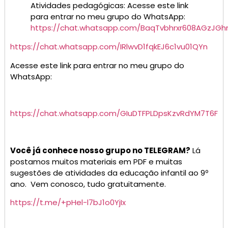
Atividades pedagógicas: Acesse este link
para entrar no meu grupo do WhatsApp:
https://chat.whatsapp.com/BaqTvbhrxr608AGzJGh
https://chat.whatsapp.com/IRlwvD1fqkEJ6c1vu01QYn
Acesse este link para entrar no meu grupo do
WhatsApp:
https://chat.whatsapp.com/GIuDTFPLDpsKzvRdYM7T6F
Você já conhece nosso grupo no TELEGRAM?
Lá
postamos muitos materiais em PDF e muitas
sugestões de atividades da educação infantil ao 9º
ano. Vem conosco, tudo gratuitamente.
https://t.me/+pHel-l7bJ1o0YjIx