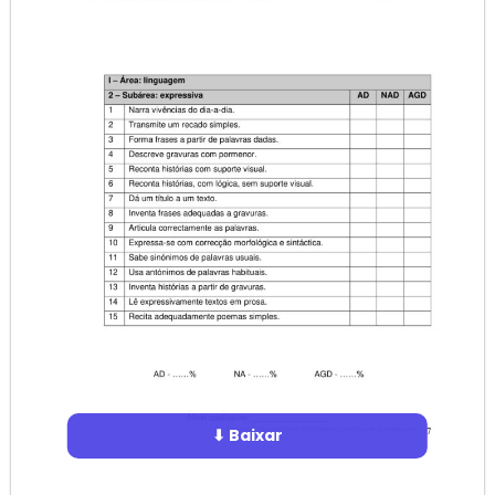
⬇ Baixar