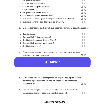
⬇ Baixar