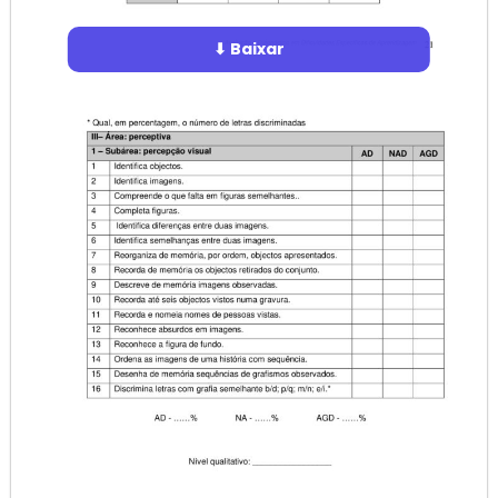
⬇ Baixar