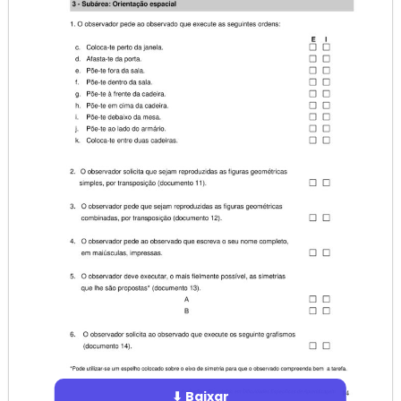
⬇ Baixar