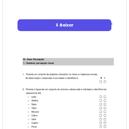
⬇ Baixar