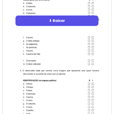
⬇ Baixar