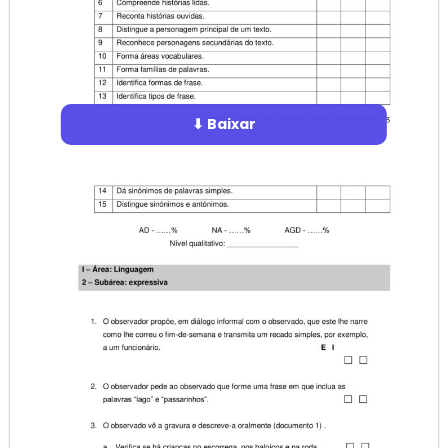
⬇ Baixar