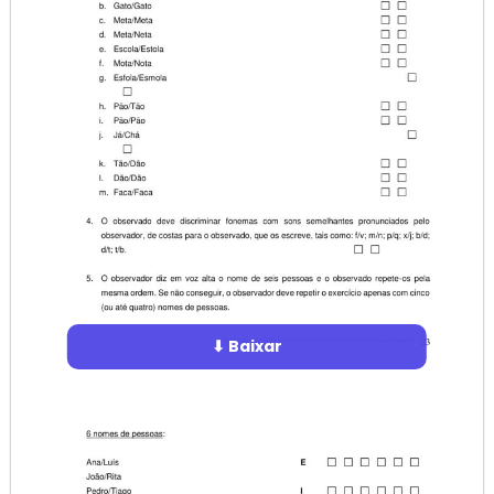
⬇ Baixar