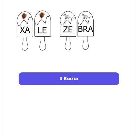
⬇ Baixar