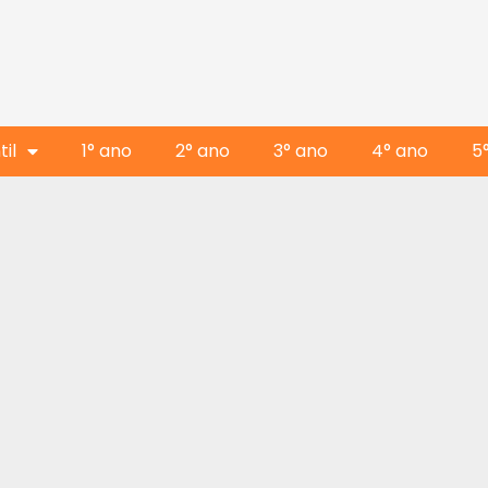
il
1° ano
2° ano
3° ano
4° ano
5