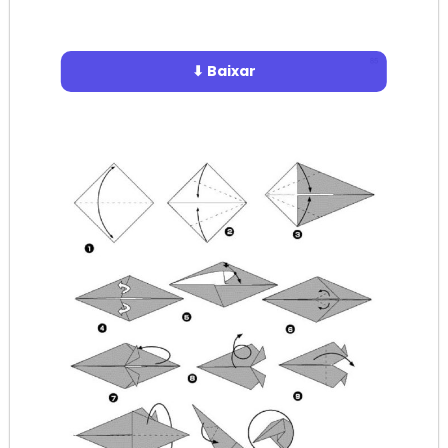
⬇ Baixar