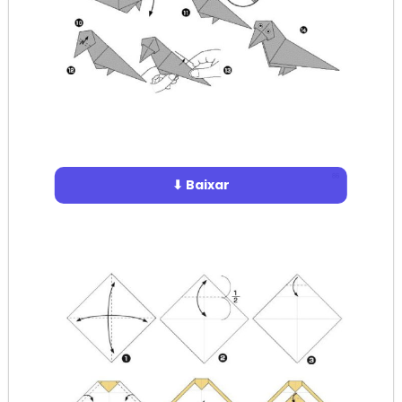
⬇ Baixar