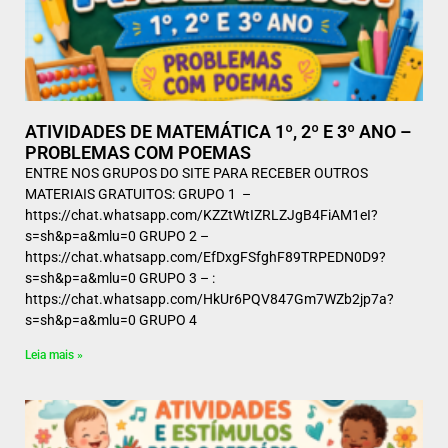
ATIVIDADES DE MATEMÁTICA 1º, 2º E 3º ANO –
PROBLEMAS COM POEMAS
ENTRE NOS GRUPOS DO SITE PARA RECEBER OUTROS
MATERIAIS GRATUITOS: GRUPO 1 –
https://chat.whatsapp.com/KZZtWtIZRLZJgB4FiAM1eI?
s=sh&p=a&mlu=0 GRUPO 2 –
https://chat.whatsapp.com/EfDxgFSfghF89TRPEDN0D9?
s=sh&p=a&mlu=0 GRUPO 3 – :
https://chat.whatsapp.com/HkUr6PQV847Gm7WZb2jp7a?
s=sh&p=a&mlu=0 GRUPO 4
Leia mais »